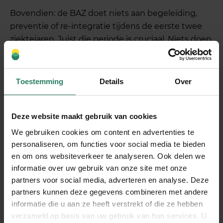
Bovendien: de BAZ doet niets aan begeleiding,
preventie of re-integratie tijdens de eerste twee
ziektejaren. Juist die periode is cruciaal. Niets doen
en wachten is voor gezondernemers geen optie.
Bij SharePeople geloven we dat een goed vangnet
Toestemming
Details
Over
begint vóór je uitvalt, niet pas nadat je er twee jaar
uit ligt. Onze aanpak combineert een volwaardige
AOV met persoonlijke begeleiding vanaf de eerste
Deze website maakt gebruik van cookies
ziektedag en aandacht voor gezond ondernemen.
We gebruiken cookies om content en advertenties te
Dat is iets anders dan een uitkering als sluitstuk.
personaliseren, om functies voor social media te bieden
en om ons websiteverkeer te analyseren. Ook delen we
Meer lezen?
informatie over uw gebruik van onze site met onze
Ook
ZipConomy
geeft heldere antwoorden op
partners voor social media, adverteren en analyse. Deze
vragen die er spelen. Zeker de moeite waard als je
partners kunnen deze gegevens combineren met andere
je nog verdere vanuit de wetzijde wilt verdiepen in
informatie die u aan ze heeft verstrekt of die ze hebben
wat dit voor jou gaat betekenen.
verzameld op basis van uw gebruik van hun services. U