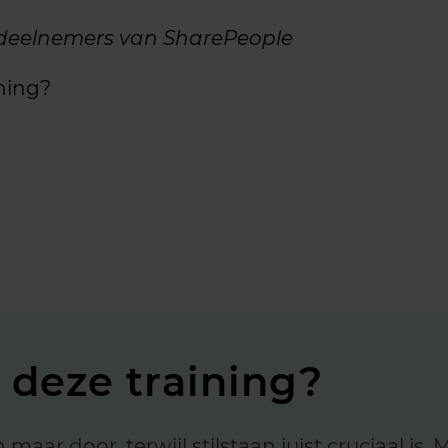
r deelnemers van SharePeople
ining?
s deze training?
aar door, terwijl stilstaan juist cruciaal is