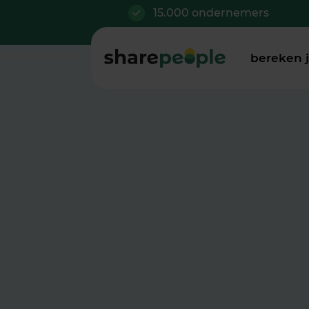
15.000 ondernemers
bereken 
Training: Het
Gesprek met J
Ga in gesprek met jezelf. Je kri
om je leven én bedrijf opnieuw i
jij wilt