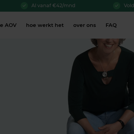
Al vanaf €42/mnd
Vol
je AOV
hoe werkt het
over ons
FAQ
 Goede
ezelf
jgt alle handvatten
n te richten zoals