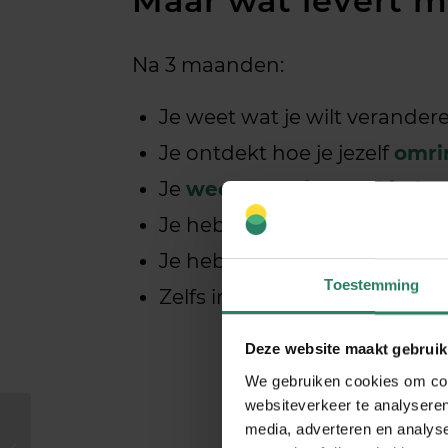
Maar wat levert m
Na 3 maanden:
Je weet wat je wilt verande
Je ontdekt hoe je jezelf
omri
Je
weet waar je goed in be
Je hebt
helder wat je energi
Je hebt je
wensen en doele
Toestemming
Zelfs in drukke periodes voel 
Deze website maakt gebruik
We gebruiken cookies om cont
websiteverkeer te analyseren
Training:
media, adverteren en analys
Zelfverkenning 2.0: