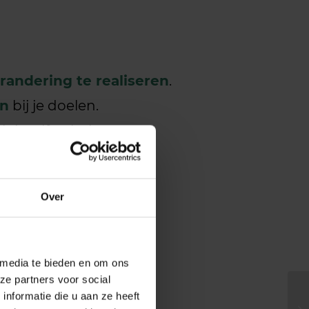
randering te realiseren
.
en
bij je doelen.
 jezelf te halen.
werk op afstemmen.
rk van..
Over
r in handen.
 media te bieden en om ons
ze partners voor social
nformatie die u aan ze heeft