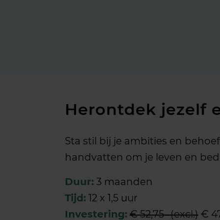
Herontdek jezelf 
Sta stil bij je ambities en beho
handvatten om je leven en bedrij
Duur:
3 maanden
Tijd:
12 x 1,5 uur
Investering:
€ 52,75- (excl.)
€ 47