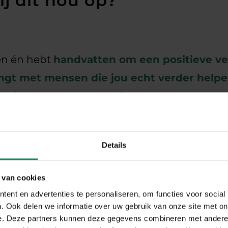
ij dit nou op?
ren én hebt
handvatten om een positieve ve
ngt met mensen die jou echt verder help
nt
én maakt daar gebruik van om het beste uit
e geeft en wat juist niet
, en kunt daar je 
n als ondernemer helder
, en maakt daar we
Details
je je
minder geleefd
. Jij neemt de regie wee
 van cookies
ent en advertenties te personaliseren, om functies voor social
. Ook delen we informatie over uw gebruik van onze site met on
e. Deze partners kunnen deze gegevens combineren met andere i