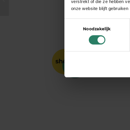
verstrekt of die ze hebben v
een diepe duik in
onze website blijft gebruiken
jezelf
Toestemmingsselectie
Noodzakelijk