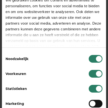
We gebruiken cookies om content en advertenties te
personaliseren, om functies voor social media te bieden
en om ons websiteverkeer te analyseren. Ook delen we
informatie over uw gebruik van onze site met onze
partners voor social media, adverteren en analyse. Deze
Investeer in de training
partners kunnen deze gegevens combineren met andere
informatie die u aan ze heeft verstrekt of die ze hebben
die jou tijd én geld
verzameld op basis van uw gebruik van hun services. U
oplevert
gaat akkoord met onze cookies als u onze website blijft
gebruiken
Toestemmingsselectie
“Tijd is geld” zeggen ze vaak. Maar tijd is meer dan
Noodzakelijk
dat. Het is ook vrijheid, vrije tijd en rust in je hoofd.
Maak van een stressvrij leven en productiviteit
Voorkeuren
jouw prioriteit.
Statistieken
meld je aan
Marketing