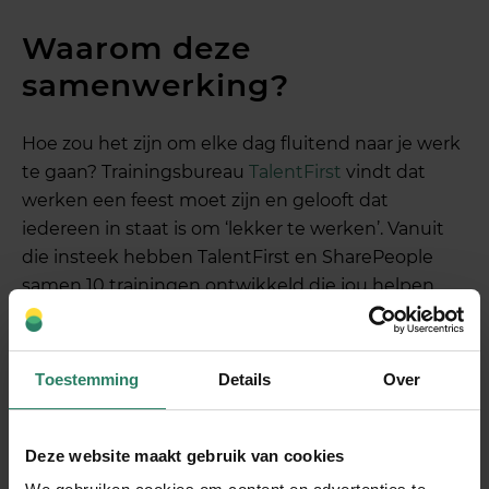
Waarom deze
samenwerking?
Hoe zou het zijn om elke dag fluitend naar je werk
te gaan? Trainingsbureau
TalentFirst
vindt dat
werken een feest moet zijn en gelooft dat
iedereen in staat is om ‘lekker te werken’. Vanuit
die insteek hebben TalentFirst en SharePeople
samen 10 trainingen ontwikkeld die jou helpen
jezelf en je bedrijf gezond en fit te houden.
Toestemming
Details
Over
Deze website maakt gebruik van cookies