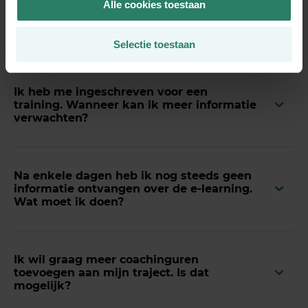
Alle cookies toestaan
Wat andere ondernemers
willen weten
Selectie toestaan
Ik heb me ingeschreven voor een
training. Wanneer kan ik meer informatie
verwachten?
Na enkele dagen heb ik nog steeds geen
informatie ontvangen over de e-learning.
Wat moet ik doen?
Ik wil graag meer coachinguren
toevoegen aan mijn traject. Is dat
mogelijk?