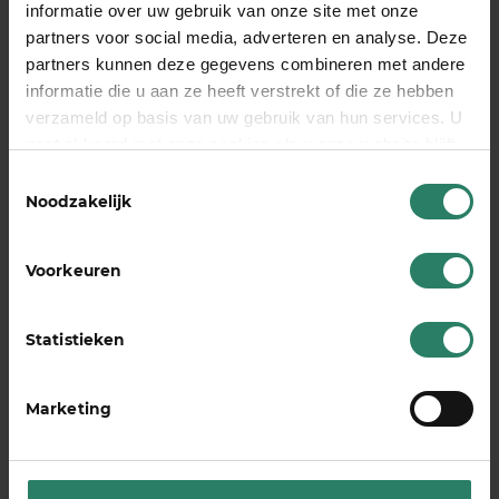
informatie over uw gebruik van onze site met onze
Klaar voor een groeispurt?
partners voor social media, adverteren en analyse. Deze
partners kunnen deze gegevens combineren met andere
informatie die u aan ze heeft verstrekt of die ze hebben
Dan is de training ‘Explosieve Groei met de
verzameld op basis van uw gebruik van hun services. U
Magische Succesformule in Sales’ iets voor jou.
gaat akkoord met onze cookies als u onze website blijft
Ontdek hoe jij meer succes behaalt met je bedrijf
gebruiken
Toestemmingsselectie
en de ondernemerswereld verovert door nog
Noodzakelijk
meer klanten, omzet en sales te behalen.
Voorkeuren
meld je aan
Statistieken
Marketing