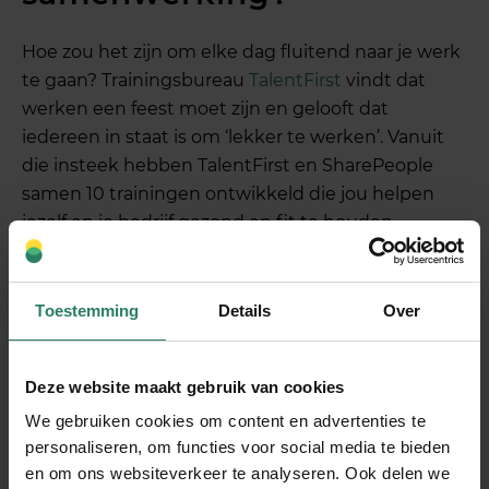
Hoe zou het zijn om elke dag fluitend naar je werk
te gaan? Trainingsbureau
TalentFirst
vindt dat
werken een feest moet zijn en gelooft dat
iedereen in staat is om ‘lekker te werken’. Vanuit
die insteek hebben TalentFirst en SharePeople
samen 10 trainingen ontwikkeld die jou helpen
jezelf en je bedrijf gezond en fit te houden.
Toestemming
Details
Over
Deze website maakt gebruik van cookies
We gebruiken cookies om content en advertenties te
personaliseren, om functies voor social media te bieden
en om ons websiteverkeer te analyseren. Ook delen we