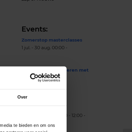
Events:
Zomerstop masterclasses
1 jul. - 30 aug. 00:00 -
Gewoontes veranderen met
nudging
11 aug. 15:30 - 16:30 -
Over
Mental Boost
25 aug. - 22 sep. 11:00 - 12:00 -
 media te bieden en om ons