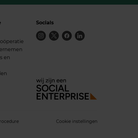
e
Socials
oöperatie
dernemen
s en
len
rocedure
Cookie instellingen