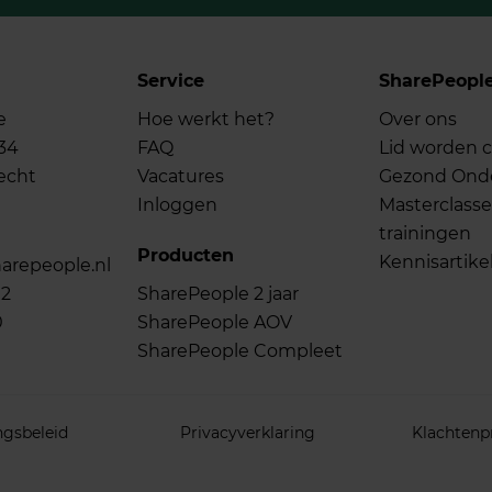
Service
SharePeopl
e
Hoe werkt het?
Over ons
34
FAQ
Lid worden c
echt
Vacatures
Gezond On
Inloggen
Masterclasse
trainingen
Producten
Kennisartike
arepeople.nl
02
SharePeople 2 jaar
0
SharePeople AOV
SharePeople Compleet
ngsbeleid
Privacyverklaring
Klachtenp