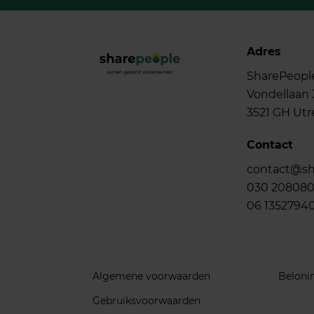
Adres
SharePeopl
Vondellaan 
3521 GH Utr
Contact
contact@sh
030 20808
06 1352794
Algemene voorwaarden
Beloni
Gebruiksvoorwaarden