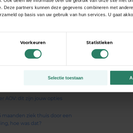
. Ook delen we informatie over uw gebruik van onze site met on
 voor zzp’ers
. Bij ziekte of arbeidsongeschiktheid
e. Deze partners kunnen deze gegevens combineren met andere i
ering. Je zult zelf voor je inkomen moeten zorgen.
erzameld op basis van uw gebruik van hun services. U gaat akk
ngen waar je gebruikt van kunt maken? In dit artikel
iek en zzp’er zonder AOV: dit zijn jouw opties
st? Bereken je AOV en ontdek in 1 minuut of het bij
Voorkeuren
Statistieken
Selectie toestaan
A
er AOV: dit zijn jouw opties
 5 maanden ziek thuis door een
ng, hoe was dat?