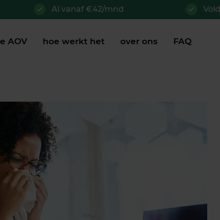
Al vanaf €42/mnd
Vol
je AOV
hoe werkt het
over ons
FAQ