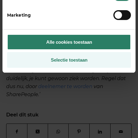
interne strijd op. Ik moest leren los te laten en me
te richten op mijzelf en mijn herstel, maar
Marketing
tegelijkertijd er wel voor zorgen dat mijn bedrijf
overeind blijft. Het heeft mij geleerd dat er meer is
in het leven, dat je ook als ondernemer af en toe
voor jezelf mag kiezen. Je bent echt niet continu
Alle cookies toestaan
nodig; er af en toe even niet zijn, is goed voor je.’
Selectie toestaan
Cora: ‘De noodzaak van een
arbeidsongeschiktheidsvoorziening is mij wel
duidelijk, je kunt gewoon ziek worden. Regel dat
dus nu, door
deelnemer te worden
van
SharePeople.’
Deel dit stuk