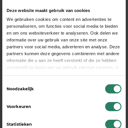
Deze website maakt gebruik van cookies
We gebruiken cookies om content en advertenties te
personaliseren, om functies voor social media te bieden
en om ons websiteverkeer te analyseren. Ook delen we
informatie over uw gebruik van onze site met onze
partners voor social media, adverteren en analyse. Deze
Cora zit in de Brightgroep en ontvangt donaties
partners kunnen deze gegevens combineren met andere
van andere Bright-leden. ZZP’ers die hun
informatie die u aan ze heeft verstrekt of die ze hebben
verzameld op basis van uw gebruik van hun services. U
pensioen opbouwen bij BrightPensioen én
gaat akkoord met onze cookies als u onze website blijft
SharePeople kiezen als hun vangnet
gebruiken
voor arbeidsongeschiktheid, vormen een
aparte
Toestemmingsselectie
Noodzakelijk
groep deelnemers
bij ons.
Ziek zijn
Voorkeuren
‘Ziek zijn is best een taboe onder ondernemers, je
laat je bedrijf niet in de steek. Dat levert een
Statistieken