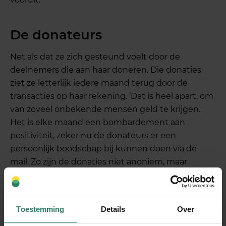
De donateurs
Net als dat ze zich gesteund voelt door de
deelnemers die aan haar doneren. Die donaties
ziet ze letterlijk iedere maand terug door de
transacties op haar rekening. ‘Dat is heel apart, om
van zoveel onbekende mensen geld te krijgen.
Het is elke maand een bombardement aan
positiviteit, zeker nu de donateurs er een
persoonlijk boodschap bij kunnen doen via de
mail. Zo zijn de donaties niet anoniem, maar
komen ze van andere ondernemers. En dat helpt
om de moed erin te houden.’
Toestemming
Details
Over