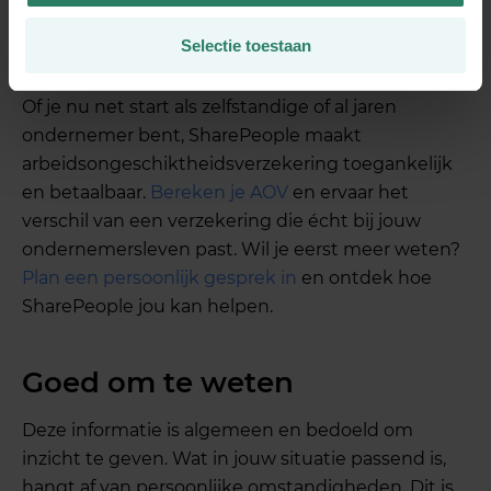
twee maanden, met uitbetaling in de derde
maand. Ook een wachttijd van 2 jaar is bij
Selectie toestaan
SharePeople mogelijk.
Of je nu net start als zelfstandige of al jaren
ondernemer bent, SharePeople maakt
arbeidsongeschiktheidsverzekering toegankelijk
en betaalbaar.
Bereken je AOV
en ervaar het
verschil van een verzekering die écht bij jouw
ondernemersleven past. Wil je eerst meer weten?
Plan een persoonlijk gesprek in
en ontdek hoe
SharePeople jou kan helpen.
Goed om te weten
Deze informatie is algemeen en bedoeld om
inzicht te geven. Wat in jouw situatie passend is,
hangt af van persoonlijke omstandigheden. Dit is