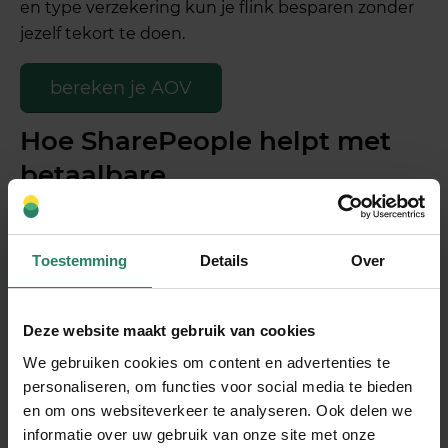
en type verzekering kun je flink besparen zonder
jezelf tekort te doen.
bereken je AOV
Hoe SharePeople helpt met
betaalbare
arbeidsongeschiktheidsverzeke
voor zzp’ers
Toestemming
Details
Over
SharePeople biedt een moderne oplossing die
betaalbaarheid combineert met solide
Deze website maakt gebruik van cookies
bescherming. Door het slimme crowdsurance-
We gebruiken cookies om content en advertenties te
model te combineren met een achterliggende
personaliseren, om functies voor social media te bieden
groepsverzekering, krijg je als zzp’er toegang tot
en om ons websiteverkeer te analyseren. Ook delen we
betrouwbare dekking tegen een eerlijke prijs. Zo
informatie over uw gebruik van onze site met onze
werkt het: