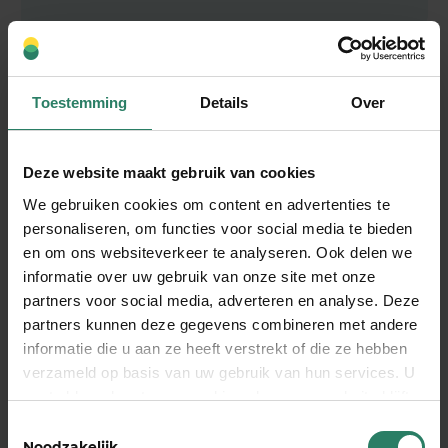
Toestemming
Details
Over
Veelgestelde vragen
Deze website maakt gebruik van cookies
We gebruiken cookies om content en advertenties te
personaliseren, om functies voor social media te bieden
Hoe meld ik me beter?
en om ons websiteverkeer te analyseren. Ook delen we
informatie over uw gebruik van onze site met onze
partners voor social media, adverteren en analyse. Deze
partners kunnen deze gegevens combineren met andere
Waarom hebben jullie mijn
inkomensgegevens nodig?
informatie die u aan ze heeft verstrekt of die ze hebben
verzameld op basis van uw gebruik van hun services. U
gaat akkoord met onze cookies als u onze website blijft
gebruiken
Toestemmingsselectie
Hoe lang duurt het voordat ik donaties
Noodzakelijk