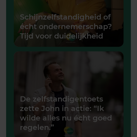
Schijnzelfstandigheid of
écht ondernemerschap?
Tijd voor duidelijkheid
De zelfstandigentoets
zette John in actie: “Ik
wilde alles nu écht goed
regelen.”