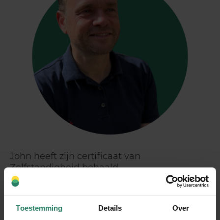
John heeft zijn certificaat van
Zelfstandigheid behaald
“
Ik dacht: nu regel ik mijn AOV in
één keer echt goed!
”
Toestemming
Details
Over