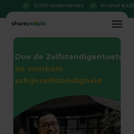
15.000 ondernemers
Al vanaf €42/mnd
Doe de Zelfstandigentoetst
en voorkom
schijnzelfstandigheid