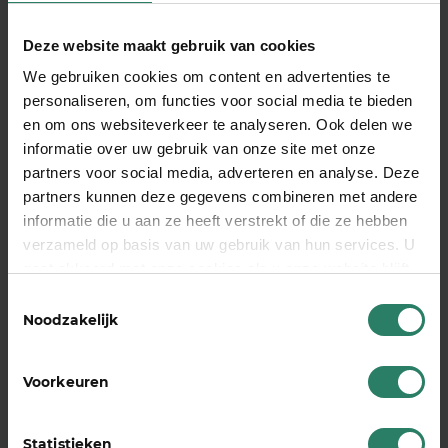
“Het was supermakkelijk! Ik wilde met de
zelfstandigentoets checken of ik echt als
Deze website maakt gebruik van cookies
zelfstandige werd gezien. Ik verwachtte dat ik wel
We gebruiken cookies om content en advertenties te
goed zat, maar in de toets werd ook gevraagd naar
personaliseren, om functies voor social media te bieden
je AOV. Daar was ik simpelweg nog niet aan
en om ons websiteverkeer te analyseren. Ook delen we
toegekomen. Ik besloot diezelfde dag nog via
informatie over uw gebruik van onze site met onze
SharePeople een vangnet te regelen.”
partners voor social media, adverteren en analyse. Deze
partners kunnen deze gegevens combineren met andere
Lees het hele verhaal van John
informatie die u aan ze heeft verstrekt of die ze hebben
verzameld op basis van uw gebruik van hun services. U
bereken AOV
gaat akkoord met onze cookies als u onze website blijft
gebruiken
Toestemmingsselectie
Noodzakelijk
Voorkeuren
Voorkom
Statistieken