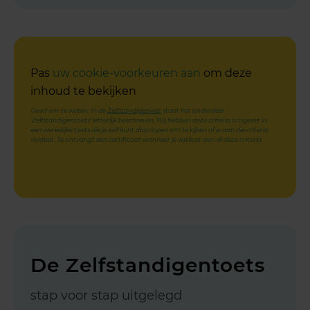
Pas
uw cookie-voorkeuren aan
om deze
inhoud te bekijken
Goed om te weten: In de
Zelfstandigenwet
staat het onderdeel
‘Zelfstandigentoets’ letterlijk beschreven. Wij hebben deze criteria omgezet in
een werkelijke toets die je zelf kunt doorlopen om te kijken of je aan die criteria
voldoet.
Je ontvangt een certificaat wanneer je voldoet aan al deze criteria.
De Zelfstandigentoets
stap voor stap uitgelegd