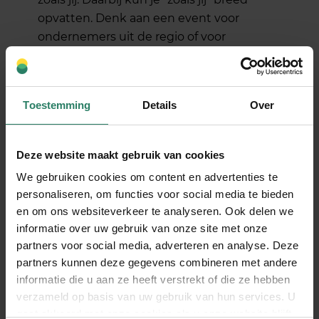
opvatten. Denk aan een event voor
ondernemers uit de regio of voor
ondernemers die “iets met” onderwerp X
doen. Oftewel: bedenk je eigen
netwerkborrel of event.
Toestemming
Details
Over
Onze freelancer
Jesmin
organiseerde
bijvoorbeeld een masterclass over
Deze website maakt gebruik van cookies
werken vanuit een camper
bij
The
Freelance Qommunity
. Zij trekt zelf rond
We gebruiken cookies om content en advertenties te
met de camper en werkt als digital
personaliseren, om functies voor social media te bieden
en om ons websiteverkeer te analyseren. Ook delen we
nomad. De masterclass was voor haar een
informatie over uw gebruik van onze site met onze
mooie manier om in contact te komen
partners voor social media, adverteren en analyse. Deze
met andere rondreizende ondernemers.
partners kunnen deze gegevens combineren met andere
6. Probeer Seats2meet of een
informatie die u aan ze heeft verstrekt of die ze hebben
verzameld op basis van uw gebruik van hun services. U
co-working space
gaat akkoord met onze cookies als u onze website blijft