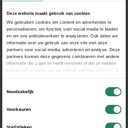
percentage arbeidsongeschiktheid dat wordt
vastgesteld. Bij volledige arbeidsongeschiktheid
Deze website maakt gebruik van cookies
ontvang je het volledige verzekerde bedrag. Bij
We gebruiken cookies om content en advertenties te
gedeeltelijke arbeidsongeschiktheid wordt de
personaliseren, om functies voor social media te bieden
uitkering naar rato berekend.
en om ons websiteverkeer te analyseren. Ook delen we
informatie over uw gebruik van onze site met onze
partners voor social media, adverteren en analyse. Deze
Wat is het verschil tussen een
partners kunnen deze gegevens combineren met andere
AOV en een crowdsurance-
informatie die u aan ze heeft verstrekt of die ze hebben
verzameld op basis van uw gebruik van hun services. U
model?
gaat akkoord met onze cookies als u onze website blijft
gebruiken
Een traditionele AOV is een verzekering waarbij je
Toestemmingsselectie
Noodzakelijk
premie betaalt aan een verzekeringsmaatschappij,
die op haar beurt een uitkering doet als je
arbeidsongeschikt raakt. Bij een crowdsurance-
Voorkeuren
model doneren deelnemers maandelijks aan
elkaar, zodat het geld direct terechtkomt bij
Statistieken