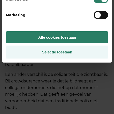
degene die het nodig heeft, zonder tussenkomst
van een grote verzekeraar.
Marketing
Het grote verschil zit in de structuur en de kosten.
Bij een traditionele AOV gaat een deel van je
premie naar bedrijfskosten, winst en reserves van
Alle cookies toestaan
de verzekeraar. Bij crowdsurance wordt elke euro
direct ingezet voor de mensen in de
gemeenschap die tijdelijk niet kunnen werken.
Selectie toestaan
Dat maakt het model transparanter en vaak
betaalbaarder.
Een ander verschil is de solidariteit die zichtbaar is.
Bij crowdsurance weet je dat je bijdraagt aan
collega-ondernemers die het op dat moment
moeilijk hebben. Dat geeft een gevoel van
verbondenheid dat een traditionele polis niet
biedt.