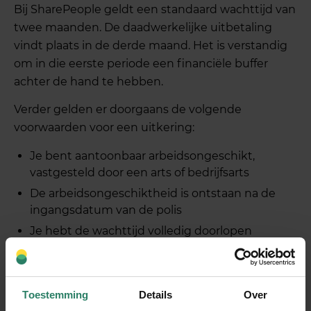
Bij SharePeople geldt een standaard wachttijd van
twee maanden. De daadwerkelijke uitbetaling
vindt plaats in de derde maand. Het is verstandig
om in die eerste periode een financiële buffer
achter de hand te hebben.
Verder gelden er doorgaans de volgende
voorwaarden voor een uitkering:
Je bent aantoonbaar arbeidsongeschikt,
vastgesteld door een arts of bedrijfsarts
De arbeidsongeschiktheid is ontstaan na de
ingangsdatum van de polis
Je hebt de wachttijd volledig doorlopen
De oorzaak van de arbeidsongeschiktheid valt
binnen de dekking van je polis
Toestemming
Details
Over
De hoogte van de uitkering hangt af van het