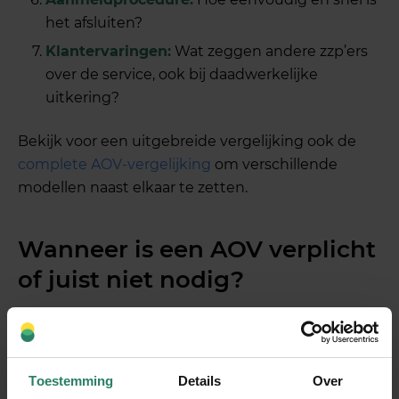
het afsluiten?
Klantervaringen:
Wat zeggen andere zzp’ers
over de service, ook bij daadwerkelijke
uitkering?
Bekijk voor een uitgebreide vergelijking ook de
complete AOV-vergelijking
om verschillende
modellen naast elkaar te zetten.
Wanneer is een AOV verplicht
of juist niet nodig?
Een AOV is voor zzp’ers in Nederland niet wettelijk
verplicht, maar de financiële risico’s van
langdurige ziekte zonder dekking zijn aanzienlijk.
Toestemming
Details
Over
Of een AOV nodig is, hangt af van je financiële