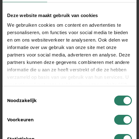
buffer, je vaste lasten en of je recht hebt op andere
vangnetten.
Deze website maakt gebruik van cookies
Een AOV is zeker het overwegen waard als:
We gebruiken cookies om content en advertenties te
personaliseren, om functies voor social media te bieden
Je geen of weinig spaargeld hebt om
en om ons websiteverkeer te analyseren. Ook delen we
langdurige ziekte op te vangen
informatie over uw gebruik van onze site met onze
Je vaste lasten hoog zijn, zoals een hypotheek
partners voor social media, adverteren en analyse. Deze
of alimentatie
partners kunnen deze gegevens combineren met andere
informatie die u aan ze heeft verstrekt of die ze hebben
Je geen partner hebt die inkomen inbrengt
verzameld op basis van uw gebruik van hun services. U
Je werk mentaal intensief is en burn-out een
gaat akkoord met onze cookies als u onze website blijft
reëel risico vormt
gebruiken
Toestemmingsselectie
Noodzakelijk
Een AOV is mogelijk minder urgent als je een
grote financiële buffer hebt, weinig vaste lasten
draagt of al andere vangnetten hebt geregeld. Let
Voorkeuren
op: als zzp’er heb je geen recht op een WW-
uitkering en de toegang tot de WIA is beperkt. Je
Statistieken