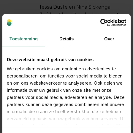
Tessa Duste en Nina Sickenga
(beiden SharePeople deelnemer)
zijn co-founders van MOSS
(Makers of Sustainable Spaces)
en Hrbs. Met deze initiatieven
Toestemming
Details
Over
verduurzamen zij de stedelijke
omgeving door eetbaar en niet-
Deze website maakt gebruik van cookies
eetbaar groen toe te voegen aan,
op en in gebouwen. Hun missie is
We gebruiken cookies om content en advertenties te
personaliseren, om functies voor social media te bieden
om de stad leefbaarder, gezonder
en om ons websiteverkeer te analyseren. Ook delen we
en groener te maken!
informatie over uw gebruik van onze site met onze
Voor meer informatie kijk op
partners voor social media, adverteren en analyse. Deze
http://www.moss.amsterdam
partners kunnen deze gegevens combineren met andere
informatie die u aan ze heeft verstrekt of die ze hebben
verzameld op basis van uw gebruik van hun services. U
Als SharePeople deelnemer gratis een
gaat akkoord met onze cookies als u onze website blijft
week midden in het groen werken!
gebruiken