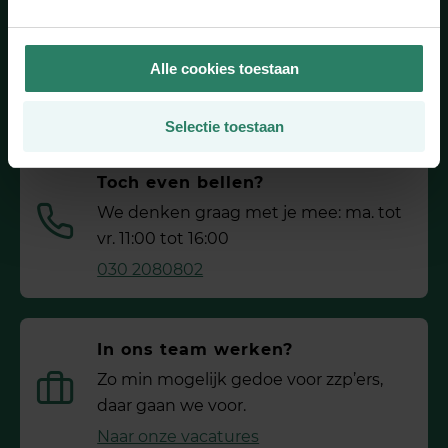
Heb je een vraag?
Alle cookies toestaan
Wij hebben het antwoord
Naar onze FAQ’s
Selectie toestaan
Toch even bellen?
We denken graag met je mee: ma. tot
vr. 11:00 tot 16:00
030 2080802
In ons team werken?
Zo min mogelijk gedoe voor ­zzp’ers,
daar gaan we voor.
Naar onze vacatures