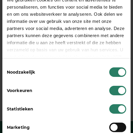
Het is jouw geld, jouw tijd en jouw energie.
personaliseren, om functies voor social media te bieden
Zorg er goed voor!
en om ons websiteverkeer te analyseren. Ook delen we
informatie over uw gebruik van onze site met onze
SharePeople is meer dan een basisinkomen bij
partners voor social media, adverteren en analyse. Deze
ziekte. We helpen je graag bij het voorkomen van
partners kunnen deze gegevens combineren met andere
arbeidsongeschiktheid.
Ben jij al deelnemer?
informatie die u aan ze heeft verstrekt of die ze hebben
verzameld op basis van uw gebruik van hun services. U
gaat akkoord met onze cookies als u onze website blijft
gebruiken
Toestemmingsselectie
Deel dit stuk
Noodzakelijk
Voorkeuren
Statistieken
Marketing