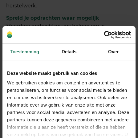
herstelwerk.
Spreid je opdrachten waar mogelijk
Meerdere opdrachtgevers helpen om je
onafhankelijkheid te onderbouwen.
Gedraag je als ondernemer
Toestemming
Details
Over
Niet alleen uitvoeren wat gevraagd wordt, maar
zelf keuzes maken, je eigen werkwijze bepalen en
actief sturen op je business.
Deze website maakt gebruik van cookies
We gebruiken cookies om content en advertenties te
personaliseren, om functies voor social media te bieden
Het draait om
het
en om ons websiteverkeer te analyseren. Ook delen we
totaalplaatje
informatie over uw gebruik van onze site met onze
partners voor social media, adverteren en analyse. Deze
Het belangrijkste om te onthouden: er is geen
partners kunnen deze gegevens combineren met andere
checklist die je simpel afvinkt.
informatie die u aan ze heeft verstrekt of die ze hebben
verzameld op basis van uw gebruik van hun services. U
Het gaat erom dat jij kunt uitleggen en