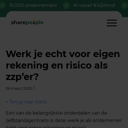
15.000 ondernemers
Al vanaf €42/mnd
Vo
Werk je echt voor eigen
rekening en risico als
zzp’er?
/
26 maart 2025
< Terug naar toets
Een van de belangrijkste onderdelen van de
zelfstandigentoets is deze: werk je als ondernemer
écht voor eigen rekening en risico?