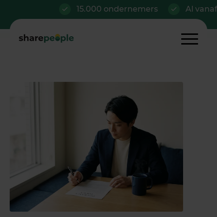
15.000 ondernemers
Al vanaf €42/mn