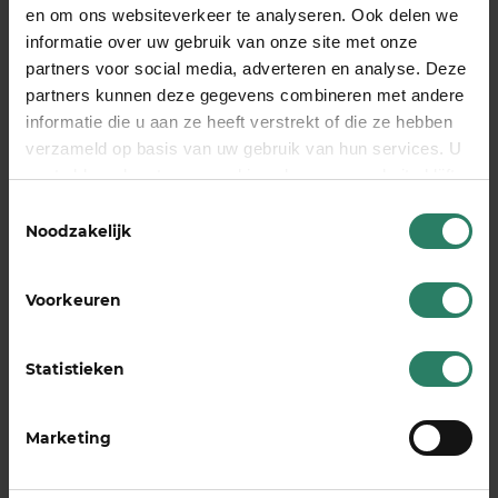
en om ons websiteverkeer te analyseren. Ook delen we
Verzekeringsduur op maat:
Kies voor 2 jaar
informatie over uw gebruik van onze site met onze
dekking of bescherming tot aan je pensioen
partners voor social media, adverteren en analyse. Deze
Professionele begeleiding:
Ontvang
partners kunnen deze gegevens combineren met andere
ondersteuning vanaf je eerste ziektedag, niet
informatie die u aan ze heeft verstrekt of die ze hebben
pas na de wachttijd
verzameld op basis van uw gebruik van hun services. U
Preventieve diensten:
Krijg toegang tot
gaat akkoord met onze cookies als u onze website blijft
preventie vanaf het moment dat je je aansluit
gebruiken
Toestemmingsselectie
Eerlijke prijs:
Door onze combinatie van
Noodzakelijk
donaties en collectieve verzekering bieden we
betaalbare dekking zonder verborgen kosten
Voorkeuren
Regel je financiële zekerheid zonder gedoe en
tegen een eerlijke prijs.
Bereken je AOV
en ervaar
Statistieken
het verschil van een
arbeidsongeschiktheidsverzekering die écht voor
Marketing
jou werkt.