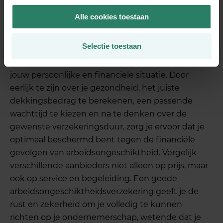
Conclusie
Alle cookies toestaan
Het afsluiten van een
Selectie toestaan
arbeidsongeschiktheidsverzekering voor zzp’ers
vraagt om weloverwogen keuzes die passen bij
jouw persoonlijke en financiële situatie. Door
eerlijk te zijn over je gezondheid, het juiste
dekkingsbedrag te berekenen, een passende
wachttijd te kiezen en na te denken over de
gewenste verzekeringsduur, zorg je ervoor dat je
optimaal beschermd bent tegen de financiële
gevolgen van arbeidsongeschiktheid. Vergelijk
verschillende aanbieders niet alleen op prijs, maar
ook op service en begeleiding. Een goede
arbeidsongeschiktheidsverzekering geeft je de
rust en zekerheid om je volledig te kunnen
richten op je ondernemerschap, wetende dat je