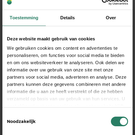
Bij gemengd gebruik (privé en zakelijk) trek je
alleen het zakelijke deel af. Voor een laptop die je
Toestemming
Details
Over
70% zakelijk gebruikt, trek je 70% van de kosten af.
Houd aankoopbonnen en gebruik goed bij voor
eventuele controles.
Deze website maakt gebruik van cookies
We gebruiken cookies om content en advertenties te
personaliseren, om functies voor social media te bieden
Hoe documenteer je
en om ons websiteverkeer te analyseren. Ook delen we
thuiswerkkosten voor de
informatie over uw gebruik van onze site met onze
Belastingdienst?
partners voor social media, adverteren en analyse. Deze
partners kunnen deze gegevens combineren met andere
informatie die u aan ze heeft verstrekt of die ze hebben
Goede
administratie en documentatie
zijn
verzameld op basis van uw gebruik van hun services. U
essentieel voor het aftrekken van
gaat akkoord met onze cookies als u onze website blijft
thuiswerkkosten. Bewaar alle aankoopbonnen,
gebruiken
Toestemmingsselectie
facturen en betaalbewijzen. Houd een logboek bij
Noodzakelijk
van je werkuren en het zakelijke gebruik van
ruimte en apparatuur voor eventuele controles