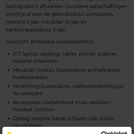
bedrag direct aftrekken. Duurdere aanschaffingen
schrijf je af over de gebruiksduur: computers
meestal 3 jaar, meubilair 10 jaar en
kantoorapparatuur 5 jaar.
Overzicht aftrekbare werkplekitems:
ICT: laptop, desktop, tablet, printer, scanner,
externe schermen
Meubilair: bureau, bureaustoel, archiefkasten,
boekenkasten
Verlichting: bureaulamp, plafondverlichting bij
de werkplek
Accessoires: toetsenbord, muis, webcam,
headset, telefoon
Opslag: externe harde schijven, usb-sticks,
cloudopslag