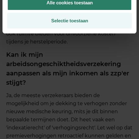
essentiële uitgaven. Tel hier 70-80% van je
Alle cookies toestaan
variabele kosten bij op voor een comfortabele
levensstandaard. De uitkeringshoogte moet
Selectie toestaan
minimaal je vaste lasten dekken, maar idealiter
ook ruimte bieden voor onvoorziene kosten
tijdens je herstelperiode.
Kan ik mijn
arbeidsongeschiktheidsverzekering
aanpassen als mijn inkomen als zzp'er
stijgt?
Ja, de meeste verzekeraars bieden de
mogelijkheid om je dekking te verhogen zonder
nieuwe medische keuring, mits je dit binnen
bepaalde termijnen doet. Dit heet vaak een
'indexatierecht' of 'verhogingsrecht'. Let wel op dat
premieverhogingen retroactief kunnen gelden en