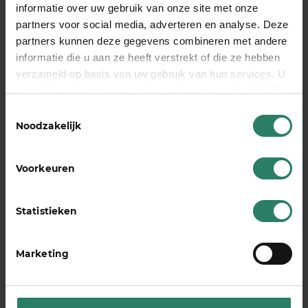
een solidaire gemeenschap die elkaar helpt bij
informatie over uw gebruik van onze site met onze
ziekte en herstel. De maximale dekking bij
partners voor social media, adverteren en analyse. Deze
SharePeople bedraagt €5.000 per maand.
Stel je
partners kunnen deze gegevens combineren met andere
AOV samen
en ontdek hoe wij jouw onderneming
informatie die u aan ze heeft verstrekt of die ze hebben
verzameld op basis van uw gebruik van hun services. U
kunnen beschermen.
gaat akkoord met onze cookies als u onze website blijft
gebruiken
bereken je AOV
Toestemmingsselectie
Noodzakelijk
Voorkeuren
Veelgestelde vragen
Hoe bepaal ik de juiste
Statistieken
uitkeringshoogte voor mijn
arbeidsongeschiktheidsverzekering?
Marketing
Bereken eerst je maandelijkse vaste lasten zoals
hypotheek, huur, verzekeringen en andere