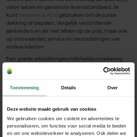
vaste lasten en gewenste levensstandaard. Je
kunt
bereken je AOV
gebruiken om de juiste
dekking te bepalen. Vergelijk verschillende
aanbieders en let niet alleen op de prijs, maar ook
op voorwaarden, service en beoordelingen van
andere klanten.
Een goede arbeidsongeschiktheidsverzekering
voor zzp’ers biedt financiële zekerheid tegen
onverwachte gezondheidsrisico’s. De dekking
beschermt je tegen de meeste medische
Toestemming
Details
Over
oorzaken van arbeidsongeschiktheid en biedt
flexibiliteit in uitkeringshoogte en duur. Bij
SharePeople
combineren we deze bescherming
Deze website maakt gebruik van cookies
met een community-aanpak waarin ondernemers
We gebruiken cookies om content en advertenties te
elkaar ondersteunen, waardoor je niet alleen
personaliseren, om functies voor social media te bieden
verzekerd bent maar ook onderdeel wordt van
en om ons websiteverkeer te analyseren. Ook delen we