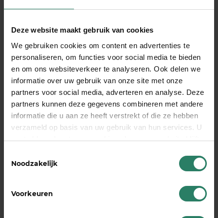
deze financiële risico’s.
Deze website maakt gebruik van cookies
Hoe regel je continuïteit in je
We gebruiken cookies om content en advertenties te
personaliseren, om functies voor social media te bieden
bedrijf tijdens zwangerschap
en om ons websiteverkeer te analyseren. Ook delen we
en bevalling?
informatie over uw gebruik van onze site met onze
partners voor social media, adverteren en analyse. Deze
Bedrijfscontinuïteit tijdens je zwangerschap
partners kunnen deze gegevens combineren met andere
vereist goede planning en duidelijke
informatie die u aan ze heeft verstrekt of die ze hebben
communicatie met klanten. Begin vroeg met het
verzameld op basis van uw gebruik van hun services. U
maken van een plan voor hoe je je
gaat akkoord met onze cookies als u onze website blijft
werkzaamheden wilt organiseren tijdens en na je
gebruiken
Toestemmingsselectie
zwangerschap, zodat je klanten tijdig kunt
Noodzakelijk
informeren en alternatieven kunt regelen.
Voorkeuren
Communicatie met klanten is de basis voor een
soepele overgang
. Informeer bestaande klanten