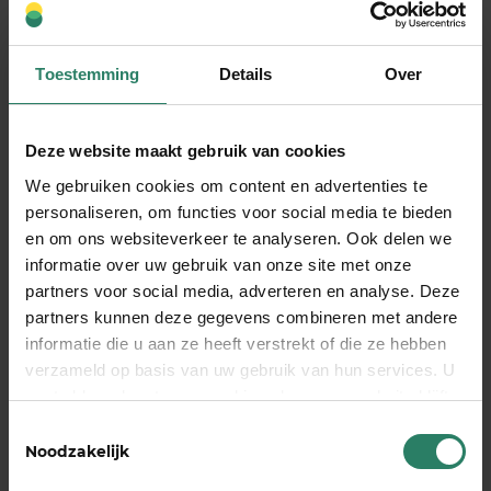
je kunt en wilt nemen met je pensioenopbouw.
Toestemming
Details
Over
Wat zijn de risico’s van geen
pensioenopbouw als zzp’er?
Deze website maakt gebruik van cookies
We gebruiken cookies om content en advertenties te
Zonder eigen pensioenopbouw moet je het als
personaliseren, om functies voor social media te bieden
zzp’er doen met
alleen de AOW, wat vaak
en om ons websiteverkeer te analyseren. Ook delen we
onvoldoende is
om je huidige levensstandaard te
informatie over uw gebruik van onze site met onze
behouden. De AOW bedraagt ongeveer € 1.400
partners voor social media, adverteren en analyse. Deze
netto per maand voor alleenstaanden.
partners kunnen deze gegevens combineren met andere
informatie die u aan ze heeft verstrekt of die ze hebben
Werknemers bouwen automatisch pensioen op
verzameld op basis van uw gebruik van hun services. U
via hun werkgever, maar als zzp’er ben je hier zelf
gaat akkoord met onze cookies als u onze website blijft
verantwoordelijk voor. Het gat tussen je huidige
gebruiken
inkomen en de AOW kan aanzienlijk zijn, vooral als
Toestemmingsselectie
Noodzakelijk
je gewend bent aan een hoger inkomen.