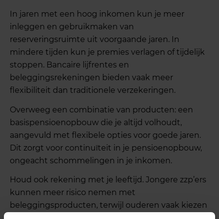
In jaren met een hoog inkomen kun je meer
inleggen en gebruikmaken van
reserveringsruimte uit voorgaande jaren. In
mindere tijden kun je premies verlagen of tijdelijk
stoppen. Bancaire lijfrentes en
beleggingsrekeningen bieden vaak meer
flexibiliteit dan traditionele verzekeringen.
Overweeg een combinatie van producten: een
basispensioenopbouw die je altijd volhoudt,
aangevuld met flexibele opties voor goede jaren.
Dit zorgt voor continuïteit in je pensioenopbouw,
ongeacht schommelingen in je inkomen.
Houd ook rekening met je leeftijd. Jongere zzp’ers
kunnen meer risico nemen met
beleggingsproducten, terwijl ouderen vaak kiezen
voor zekerheid. Je inkomen bepaalt welke risico’s