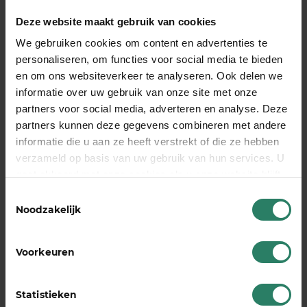
het dagelijks leven?
Deze website maakt gebruik van cookies
Mindfulness en meditatie
kun je eenvoudig
We gebruiken cookies om content en advertenties te
integreren door bewust adem te halen,
personaliseren, om functies voor social media te bieden
aandachtig te eten en korte meditatiemomenten
en om ons websiteverkeer te analyseren. Ook delen we
in te bouwen. Deze praktijken helpen je om in het
informatie over uw gebruik van onze site met onze
moment te blijven en minder te piekeren over de
partners voor social media, adverteren en analyse. Deze
toekomst of het verleden.
partners kunnen deze gegevens combineren met andere
informatie die u aan ze heeft verstrekt of die ze hebben
Begin met korte sessies van 5 minuten per dag.
verzameld op basis van uw gebruik van hun services. U
Download een meditatie-app of luister naar
gaat akkoord met onze cookies als u onze website blijft
geleide meditaties online. Consistentie is
gebruiken
Toestemmingsselectie
belangrijker dan duur, dus kies een tijd die je
Noodzakelijk
realistisch vol kunt houden.
Oefen mindfulness tijdens alledaagse activiteiten.
Voorkeuren
Let bewust op de smaak van je koffie, voel het
water tijdens het douchen of concentreer je
Statistieken
volledig op één taak tegelijk. Dit helpt je om meer