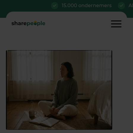
15.000 ondernemers
Al vana