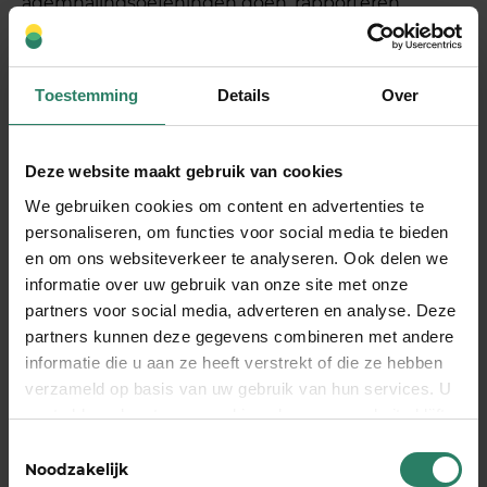
ademhalingsoefeningen doen, rapporteren
minder burn-outklachten en ervaren meer
werkplezier.
Toestemming
Details
Over
Welke
ademhalingstechnieken
Deze website maakt gebruik van cookies
helpen het beste bij acute
We gebruiken cookies om content en advertenties te
personaliseren, om functies voor social media te bieden
werkstress en deadlinedruk?
en om ons websiteverkeer te analyseren. Ook delen we
informatie over uw gebruik van onze site met onze
Bij acute werkstress zijn box breathing (4-4-4-4-
partners voor social media, adverteren en analyse. Deze
patroon), coherente ademhaling en de ‘nood-
partners kunnen deze gegevens combineren met andere
resettechniek’ het meest effectief. Deze
informatie die u aan ze heeft verstrekt of die ze hebben
methoden bieden binnen 2 à 3 minuten merkbare
verzameld op basis van uw gebruik van hun services. U
verlichting tijdens belangrijke presentaties,
gaat akkoord met onze cookies als u onze website blijft
strakke deadlines of conflictsituaties doordat ze je
gebruiken
Toestemmingsselectie
zenuwstelsel snel kalmeren.
Noodzakelijk