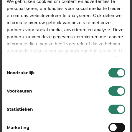
We gebruiken cookies om content en advertenties te
behoefte aan zekerheid en kunnen de hogere
personaliseren, om functies voor social media te bieden
premie vaak ook beter betalen door hun
en om ons websiteverkeer te analyseren. Ook delen we
stabielere inkomen.
informatie over uw gebruik van onze site met onze
partners voor social media, adverteren en analyse. Deze
Ook je gezinssituatie speelt een rol in de keuze.
partners kunnen deze gegevens combineren met andere
Heb je een partner die ook werkt en inkomen
informatie die u aan ze heeft verstrekt of die ze hebben
binnenbrengt?
Dan is het risico gespreid en kan
verzameld op basis van uw gebruik van hun services. U
korte termijn dekking voldoende zijn. Ben je de
gaat akkoord met onze cookies als u onze website blijft
enige kostwinner? Dan weegt de
gebruiken
Toestemmingsselectie
verantwoordelijkheid zwaarder en kiezen veel
Noodzakelijk
ondernemers voor langere bescherming.
Er is geen ‘beste’ keuze die voor iedereen geldt.
Voorkeuren
Wat voor de een verstandig is, kan voor de ander
onnodig duur of juist te beperkt zijn. Het hangt
Statistieken
volledig af van je persoonlijke omstandigheden, je
leeftijd, je financiële situatie en je behoefte aan
Marketing
zekerheid.