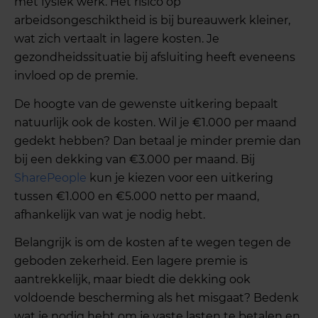
met fysiek werk. Het risico op
arbeidsongeschiktheid is bij bureauwerk kleiner,
wat zich vertaalt in lagere kosten. Je
gezondheidssituatie bij afsluiting heeft eveneens
invloed op de premie.
De hoogte van de gewenste uitkering bepaalt
natuurlijk ook de kosten. Wil je €1.000 per maand
gedekt hebben? Dan betaal je minder premie dan
bij een dekking van €3.000 per maand. Bij
SharePeople
kun je kiezen voor een uitkering
tussen €1.000 en €5.000 netto per maand,
afhankelijk van wat je nodig hebt.
Belangrijk is om de kosten af te wegen tegen de
geboden zekerheid. Een lagere premie is
aantrekkelijk, maar biedt die dekking ook
voldoende bescherming als het misgaat? Bedenk
wat je nodig hebt om je vaste lasten te betalen en