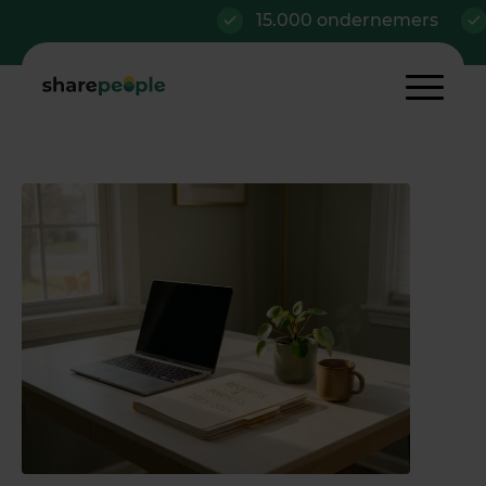
15.000 ondernemers
Al v