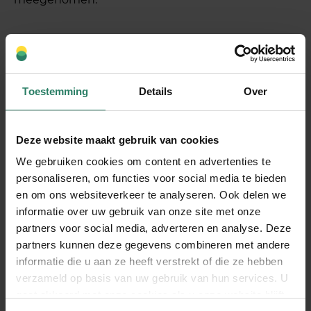
Welke fouten moet je
vermijden bij het aftrekken
van ZZP-kosten?
Toestemming
Details
Over
De grootste fout bij
zzp kosten aftrekken
is het
Deze website maakt gebruik van cookies
claimen van privé-uitgaven als zakelijke kosten. De
Belastingdienst controleert hier streng op en kan
We gebruiken cookies om content en advertenties te
personaliseren, om functies voor social media te bieden
naheffingen opleggen met boetes.
en om ons websiteverkeer te analyseren. Ook delen we
Een veelvoorkomende fout is het niet kunnen
informatie over uw gebruik van onze site met onze
aantonen van zakelijke kosten. Bewaar daarom
partners voor social media, adverteren en analyse. Deze
altijd bonnetjes, facturen en bankafschriften.
partners kunnen deze gegevens combineren met andere
Noteer bij elke uitgave waarom deze zakelijk was,
informatie die u aan ze heeft verstrekt of die ze hebben
verzameld op basis van uw gebruik van hun services. U
vooral bij gemengde kosten zoals een zakelijke
gaat akkoord met onze cookies als u onze website blijft
lunch.