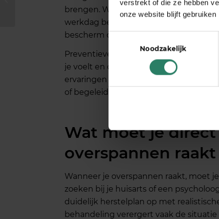
verstrekt of die ze hebben v
burnout als ZZP’er?
brengen. Werk bij voorkeur niet vanuit 
onze website blijft gebruiken
werkdag bewust af. Plan regelmatig ac
bescherm deze tijd.
Toestemmingsselectie
Noodzakelijk
Preventieve maatregelen omvatten ook 
je voelt en of je werkdruk houdbaar i
ervaringen uit te wisselen en je niet g
of begeleiding voordat problemen onts
Wat moet je direct
overspannen raakt 
Wanneer je overspannen raakt, moet j
zoeken bij je huisarts of een psycholoog
duidelijk herstelplan op met realistisc
behandeling verergert vaak de situatie 