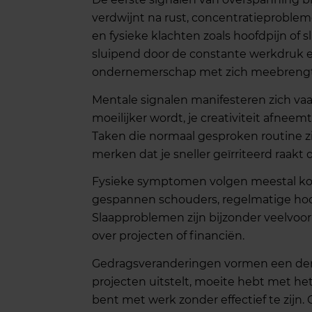
verdwijnt na rust, concentratieproble
en fysieke klachten zoals hoofdpijn o
sluipend door de constante werkdruk e
ondernemerschap met zich meebrengt
Mentale signalen manifesteren zich vaa
moeilijker wordt, je creativiteit afnee
Taken die normaal gesproken routine zi
merken dat je sneller geïrriteerd raakt do
Fysieke symptomen volgen meestal kort
gespannen schouders, regelmatige hoof
Slaapproblemen zijn bijzonder veelvoor
over projecten of financiën.
Gedragsveranderingen vormen een derde
projecten uitstelt, moeite hebt met he
bent met werk zonder effectief te zijn. O