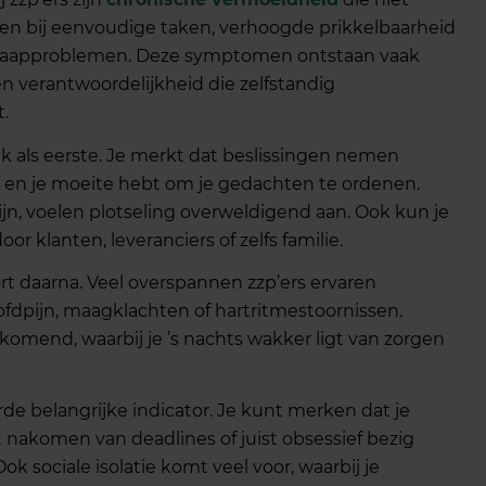
men bij eenvoudige taken, verhoogde prikkelbaarheid
f slaapproblemen. Deze symptomen ontstaan vaak
n verantwoordelijkheid die zelfstandig
.
k als eerste. Je merkt dat beslissingen nemen
mt en je moeite hebt om je gedachten te ordenen.
jn, voelen plotseling overweldigend aan. Ook kun je
or klanten, leveranciers of zelfs familie.
 daarna. Veel overspannen zzp’ers ervaren
dpijn, maagklachten of hartritmestoornissen.
komend, waarbij je ’s nachts wakker ligt van zorgen
 belangrijke indicator. Je kunt merken dat je
t nakomen van deadlines of juist obsessief bezig
ok sociale isolatie komt veel voor, waarbij je