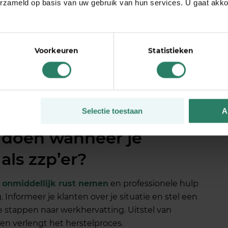
erzameld op basis van uw gebruik van hun services. U gaat akk
je slaapkamer en sluit je laptop aan het eind van de
tiviteiten die niets met werk te maken hebben en
Voorkeuren
Statistieken
regelmatige zelfcontrole. Evalueer wekelijks hoe je
s. Zoek contact met andere ondernemers om
eïsoleerd te voelen. Overweeg professionele coaching
taan.
Selectie toestaan
A
 doen wanneer je
als zzp’er?
e
onmiddellijk rust nemen
en professionele hulp
. Informeer je klanten over je situatie en stel een
he stappen naar werkhervatting. Uitstel van
en verlengt het herstelproces.