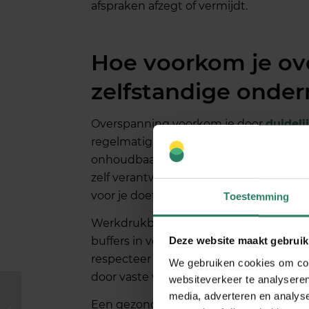
afspraken afzegt of vermijdt.
Hoe voorkom je ov
zelfstandige onde
Overspanning voorkom je door
duideli
regelmatig pauzes in te plannen en ne
onhoudbaar maken. Effectieve prevent
zelf verantwoordelijk bent voor het b
voor je doet.
Toestemming
Werkdrukbeheer is essentieel voor pre
buffers in voor onverwachte zaken. Geb
Deze website maakt gebruik
respecteer deze planning. Vermijd de va
We gebruiken cookies om cont
door vaste werkuren te communiceren
websiteverkeer te analyseren
media, adverteren en analys
Hoe voorkom je een
Een gezonde werk-privébalans creëer j