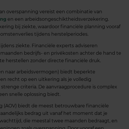
van overspanning vereist een combinatie van
ing
en een arbeidsongeschiktheidsverzekering.
ring bij ziekte, waardoor financiële planning vooraf
omstenverlies tijdens herstelperiodes.
ijdens ziekte. Financiële experts adviseren
maanden bedrijfs- en privékosten achter de hand te
te herstellen zonder directe financiële druk.
n naar arbeidsvermogen) biedt beperkte
en recht op een uitkering als je volledig
strenge criteria. De aanvraagprocedure is complex
en snelle oplossing biedt.
g (AOV) biedt de meest betrouwbare financiële
aandelijks bedrag uit vanaf het moment dat je
e wachttijd, die meestal twee maanden bedraagt, en
eningen zoals overspanning. Door vooraf een