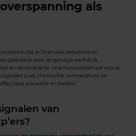
 overspanning als
 probleem dat je financiële zekerheid en
taat geleidelijk door langdurige werkdruk,
ivé en de constante verantwoordelijkheid voor je
 signalen zoals chronische vermoeidheid en
effectieve preventie en herstel.
signalen van
zp’ers?
 zzp’ers zijn
chronische vermoeidheid
die niet