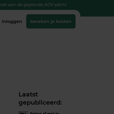
doet aan de geplande AOV-plicht
inloggen
bereken je kosten
Laatst
gepubliceerd:
Reken af met je