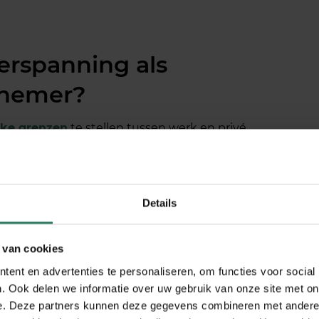
erspanning als
rnemer?
jke grenzen
te stellen tussen werk en privé,
e te zeggen tegen projecten die je werkdruk
ie begint met het erkennen dat je als ondernemer
ewaken van je grenzen, omdat niemand anders dit
Details
ventie. Plan je werkweek realistisch en bouw bewust
ruik tijdblokken voor verschillende soorten werk en
 van cookies
lkuil om constant beschikbaar te zijn voor klanten
ent en advertenties te personaliseren, om functies voor social
.
. Ook delen we informatie over uw gebruik van onze site met on
e. Deze partners kunnen deze gegevens combineren met andere i
e door fysieke en mentale scheidingen aan te