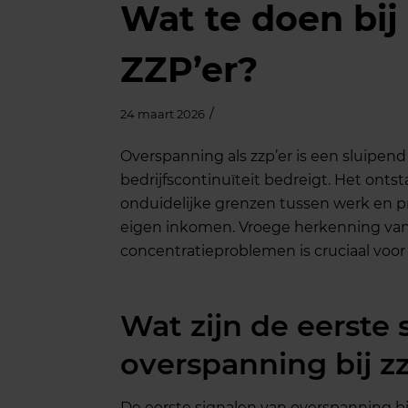
Wat te doen bij
ZZP’er?
/
24 maart 2026
Overspanning als zzp’er is een sluipend
bedrijfscontinuïteit bedreigt. Het onts
onduidelijke grenzen tussen werk en pr
eigen inkomen. Vroege herkenning van
concentratieproblemen is cruciaal voor 
Wat zijn de eerste 
overspanning bij z
De eerste signalen van overspanning bij