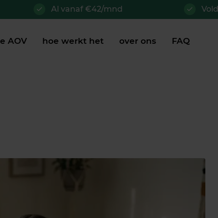
Al vanaf €42/mnd
Vol
je AOV
hoe werkt het
over ons
FAQ