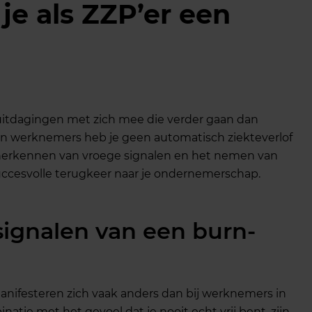
je als ZZP’er een
 uitdagingen met zich mee die verder gaan dan
an werknemers heb je geen automatisch ziekteverlof
t herkennen van vroege signalen en het nemen van
 succesvolle terugkeer naar je ondernemerschap.
 signalen van een burn-
manifesteren zich vaak anders dan bij werknemers in
natie met het gevoel dat je nooit echt vrij bent, zijn