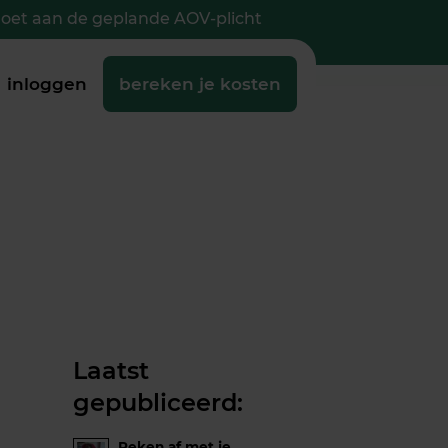
doet aan de geplande AOV-plicht
inloggen
bereken je kosten
Laatst
gepubliceerd:
Reken af met je