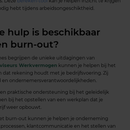
es. Deze
bereken-tool
kan je helpen inzicht te krijgen
nodig hebt tijdens arbeidsongeschiktheid.
e hulp is beschikbaar
en burn-out?
hes begrijpen de unieke uitdagingen van
viseurs Werkvermogen
kunnen je helpen bij het
n dat rekening houdt met je bedrijfsvoering. Zij
d en ondernemersverantwoordelijkheden.
en praktische ondersteuning bij het geleidelijk
n bij het opstellen van een werkplan dat je
rijf weer opbouwt.
met burn-out kunnen je helpen je onderneming
erkprocessen, klantcommunicatie en het stellen van