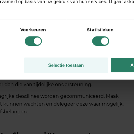
erzameld op basis van uw gebruik van hun services. U gaat akk
it, ook al voelt het tegen je ondernemersinstinct in.
or eventuele uitkeringsaanspraken en professionele
Voorkeuren
Statistieken
r je situatie. Wees eerlijk maar professioneel in je
acht weer beschikbaar te zijn, ook al is dat nog
calatie en beschermt je reputatie op de lange
Selectie toestaan
A
pende projecten. Dit kan betekenen dat je tijdelijk
t uitstellen. Het lijkt kostbaar, maar de kosten van
r dan die van tijdelijke ondersteuning.
langrijke deadlines worden gecommuniceerd. Maak
iet kunnen wachten en delegeer deze waar mogelijk.
jfsbelangen.