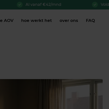
Al vanaf €42/mnd
Vol
je AOV
hoe werkt het
over ons
FAQ