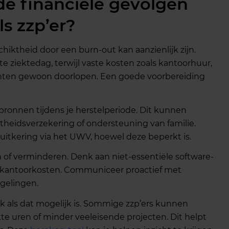
e financiële gevolgen
s zzp’er?
hiktheid door een burn-out kan aanzienlijk zijn.
e ziektedag, terwijl vaste kosten zoals kantoorhuur,
ten gewoon doorlopen. Een goede voorbereiding
bronnen tijdens je herstelperiode. Dit kunnen
theidsverzekering of ondersteuning van familie.
itkering via het UWV, hoewel deze beperkt is.
n of verminderen. Denk aan niet-essentiële software-
kantoorkosten. Communiceer proactief met
egelingen.
rk als dat mogelijk is. Sommige zzp’ers kunnen
e uren of minder veeleisende projecten. Dit helpt