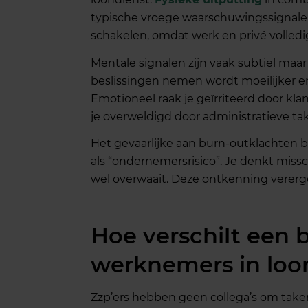
typische vroege waarschuwingssignalen.
schakelen, omdat werk en privé volledig
Mentale signalen zijn vaak subtiel maa
beslissingen nemen wordt moeilijker en
Emotioneel raak je geïrriteerd door kl
je overweldigd door administratieve ta
Het gevaarlijke aan burn-outklachten b
als “ondernemersrisico”. Je denkt miss
wel overwaait. Deze ontkenning vererger
Hoe verschilt een b
werknemers in loo
Zzp’ers hebben geen collega’s om take