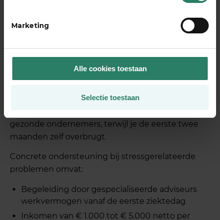
Hoe helpt SharePeople bij
stress en
Marketing
arbeidsongeschiktheid voor
ondernemers?
Alle cookies toestaan
SharePeople biedt
financiële zekerheid en
professionele begeleiding
wanneer stress leidt
Selectie toestaan
tot arbeidsongeschiktheid. Vanaf de derde maand
van ziekte ontvang je inkomen via donaties van
gezonde ondernemers, terwijl je de eerste twee
maanden zelf overbrugt.
Concrete ondersteuning bij stressgerelateerde
problemen omvat:
Begeleiding door gespecialiseerde adviseurs
werkvermogen vanaf de eerste ziektedag
Inkomen van € 1.000 tot € 5.000 netto per