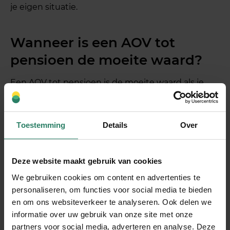
je eigen situatie.
Wanneer is een AOV tot
pensioen de moeite waard?
Een AOV tot pensioen is de moeite waard als je
langdurig of permanent arbeidsongeschikt raakt
en daardoor voor een lange periode geen
inkomen kunt genereren. Zonder deze dekking
Toestemming
Details
Over
stopt de uitkering na twee jaar, terwijl je
arbeidsongeschiktheid kan aanhouden tot je
Deze website maakt gebruik van cookies
pensioenleeftijd. Voor ZZP’ers zonder vangnet van
een werkgever of sociaal stelsel is dit een reëel
We gebruiken cookies om content en advertenties te
risico.
personaliseren, om functies voor social media te bieden
en om ons websiteverkeer te analyseren. Ook delen we
Een dekking tot pensioen is met name relevant in
informatie over uw gebruik van onze site met onze
de volgende situaties:
partners voor social media, adverteren en analyse. Deze