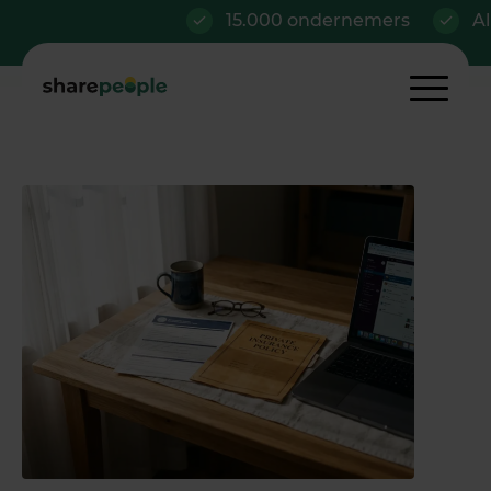
15.000 ondernemers
Al vana