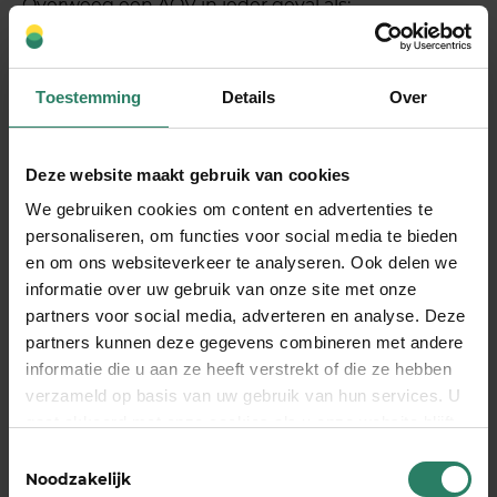
Overweeg een AOV in ieder geval als:
Je als zzp’er of freelancer werkt en geen WIA-
rechten opbouwt
Toestemming
Details
Over
Je een variabel inkomen hebt en weinig
financiële buffer hebt opgebouwd
Je werk mentaal intensief is en burn-out een
Deze website maakt gebruik van cookies
reëel risico vormt
We gebruiken cookies om content en advertenties te
Je financiële verplichtingen hebt zoals een
personaliseren, om functies voor social media te bieden
hypotheek of gezinsinkomen
en om ons websiteverkeer te analyseren. Ook delen we
informatie over uw gebruik van onze site met onze
Je zekerheid wilt zonder afhankelijk te zijn van
partners voor social media, adverteren en analyse. Deze
de overheid of een werkgever
partners kunnen deze gegevens combineren met andere
informatie die u aan ze heeft verstrekt of die ze hebben
Voor ondernemers die net starten, kan een AOV
verzameld op basis van uw gebruik van hun services. U
voelen als een grote stap. Toch geldt: hoe eerder je
gaat akkoord met onze cookies als u onze website blijft
een AOV afsluit, hoe lager de premie doorgaans is
gebruiken
Toestemmingsselectie
en hoe kleiner de kans op uitsluitingen vanwege
Noodzakelijk
bestaande gezondheidsklachten.
Hoe een AOV