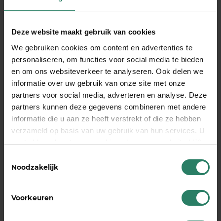
Werkvermogen helpt met herstel
Uitkeringsbepaling
: Hoogte hangt af van mate
Deze website maakt gebruik van cookies
van arbeidsongeschiktheid
We gebruiken cookies om content en advertenties te
Regelmatige evaluatie
: Herstel wordt gevolgd
personaliseren, om functies voor social media te bieden
en uitkering aangepast
en om ons websiteverkeer te analyseren. Ook delen we
informatie over uw gebruik van onze site met onze
Goede aanbieders bieden begeleiding vanaf de
partners voor social media, adverteren en analyse. Deze
eerste ziektedag, niet pas als je recht hebt op
partners kunnen deze gegevens combineren met andere
uitkering. Deze vroege interventie zorgt er vaak
informatie die u aan ze heeft verstrekt of die ze hebben
voor dat je sneller duurzaam kunt terugkeren naar
verzameld op basis van uw gebruik van hun services. U
je werk. Bij gedeeltelijke arbeidsongeschiktheid
gaat akkoord met onze cookies als u onze website blijft
krijg je een aangepaste uitkering die past bij wat
gebruiken
Toestemmingsselectie
je nog wel kunt verdienen.
Noodzakelijk
Een arbeidsongeschiktheidsverzekering voor zzp
is geen luxe maar een noodzaak voor elke serieuze
Voorkeuren
ondernemer. Zonder eigen voorziening loop je het
risico je bedrijf en inkomen volledig te verliezen bij