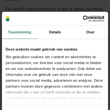
Een ander aandachtspunt is dat je geen inkomen
ontvangt bij uitval door alcohol- of
drugsverslaving. Ook moet je je netjes aan je
beloftes houden, zoals het voltooien van je
Toestemming
Details
Over
maandelijkse donatieverzoek. Doe je dit niet, dan
heb je geen recht op donaties als je zelf ziek wordt.
Deze website maakt gebruik van cookies
Voor wie is crowdsurance minder
We gebruiken cookies om content en advertenties te
geschikt?
personaliseren, om functies voor social media te bieden
en om ons websiteverkeer te analyseren. Ook delen we
Als je absolute zekerheid wilt met een vaste
informatie over uw gebruik van onze site met onze
premie die nooit verandert, past een traditionele
partners voor social media, adverteren en analyse. Deze
arbeidsongeschiktheidsverzekering voor zzp’ers
partners kunnen deze gegevens combineren met andere
beter bij je. Ook als je al ouder bent en dekking tot
informatie die u aan ze heeft verstrekt of die ze hebben
verzameld op basis van uw gebruik van hun services. U
aan je pensioen zoekt zonder combinatie met
gaat akkoord met onze cookies als u onze website blijft
crowdsurance, kan een klassieke AOV de betere
gebruiken