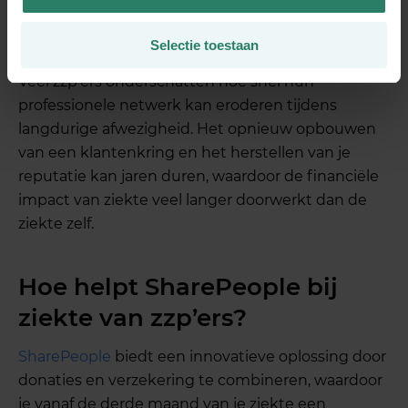
het moeilijk om weer voet aan de grond te
krijgen
Selectie toestaan
Veel zzp’ers onderschatten hoe snel hun
professionele netwerk kan eroderen tijdens
langdurige afwezigheid. Het opnieuw opbouwen
van een klantenkring en het herstellen van je
reputatie kan jaren duren, waardoor de financiële
impact van ziekte veel langer doorwerkt dan de
ziekte zelf.
Hoe helpt SharePeople bij
ziekte van zzp’ers?
SharePeople
biedt een innovatieve oplossing door
donaties en verzekering te combineren, waardoor
je vanaf de derde maand van je ziekte een