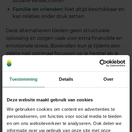
situatie verslechteren
Familie en vrienden:
Niet altijd beschikbaar en
kan relaties onder druk zetten
Deze alternatieven bieden geen structurele
oplossing en zorgen vaak voor extra financiële en
emotionele stress. Bovendien kun je tijdens een
ziekte niet optimaal focussen op je herstel als je
constant bezig bent met het regelen van
financiële noodoplossingen.
Toestemming
Details
Over
Welke langetermijnrisico’s
loop je zonder adequate
Deze website maakt gebruik van cookies
bescherming?
We gebruiken cookies om content en advertenties te
personaliseren, om functies voor social media te bieden
Langdurige ziekte zonder financiële bescherming
en om ons websiteverkeer te analyseren. Ook delen we
kan leiden tot het volledig verlies van je
informatie over uw gebruik van onze site met onze