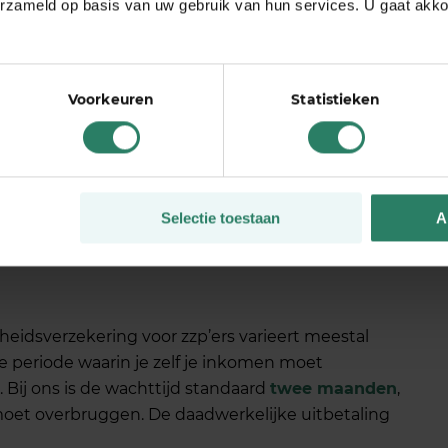
erzameld op basis van uw gebruik van hun services. U gaat akk
elpt het om contact op te nemen met je
t je eerst medisch worden geaccepteerd voordat je
Voorkeuren
Statistieken
nde klachten mogelijk worden uitgesloten. Er zijn
dische acceptatie nodig is, wat de drempel lager
e klachten.
Selectie toestaan
A
wachttijd voordat je
heidsverzekering voor zzp’ers varieert meestal
e periode waarin je zelf je inkomen moet
 Bij ons is de wachttijd standaard
twee maanden
,
moet overbruggen. De daadwerkelijke uitbetaling