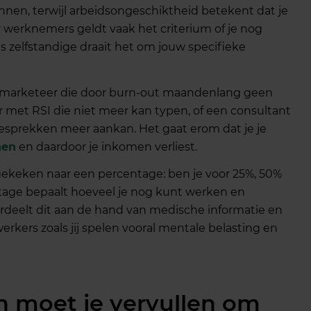
nen, terwijl arbeidsongeschiktheid betekent dat je
r werknemers geldt vaak het criterium of je nog
 zelfstandige draait het om jouw specifieke
 marketeer die door burn-out maandenlang geen
r met RSI die niet meer kan typen, of een consultant
gesprekken meer aankan. Het gaat erom dat je je
nen
en daardoor je inkomen verliest.
gekeken naar een percentage: ben je voor 25%, 50%
tage bepaalt hoeveel je nog kunt werken en
ordeelt dit aan de hand van medische informatie en
rkers zoals jij spelen vooral mentale belasting en
 moet je vervullen om