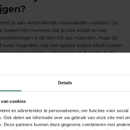
ijgen?
oet je aan verschillende voorwaarden voldoen. De
de tussen het moment dat je ziek wordt en het
 verzekeringen is dit één tot zes maanden, maar dit
ttijd twee maanden, wat een goede balans biedt tussen
 De daadwerkelijke uitbetaling vindt plaats in de
tonen dat je arbeidsongeschikt bent. Dit gebeurt
ekeringsarts of arbeidsdeskundige. Je moet bewijzen
Details
voorbeeld door medische rapporten van je huisarts of
r je arbeidsongeschiktheidspercentage: ben je
 van cookies
ikt?
ent en advertenties te personaliseren, om functies voor social
e verzekeringen hebben een eigen risicoperiode
. Ook delen we informatie over uw gebruik van onze site met on
ifieke uitsluitingen voor bepaalde aandoeningen. Bij
e. Deze partners kunnen deze gegevens combineren met andere i
voor zzp’ers is het belangrijk dat je de voorwaarden