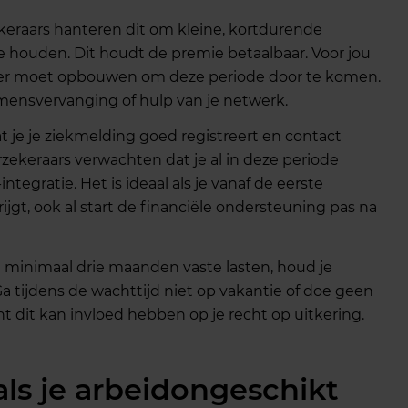
eraars hanteren dit om kleine, kortdurende
e houden. Dit houdt de premie betaalbaar. Voor jou
ffer moet opbouwen om deze periode door te komen.
omensvervanging of hulp van je netwerk.
at je je ziekmelding goed registreert en contact
ekeraars verwachten dat je al in deze periode
tegratie. Het is ideaal als je vanaf de eerste
ijgt, ook al start de financiële ondersteuning pas na
n minimaal drie maanden vaste lasten, houd je
. Ga tijdens de wachttijd niet op vakantie of doe geen
ant dit kan invloed hebben op je recht op uitkering.
ls je arbeidongeschikt