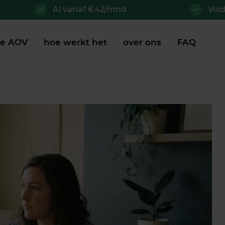
Al vanaf €42/mnd
Vol
je AOV
hoe werkt het
over ons
FAQ