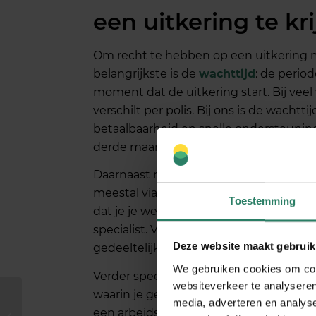
een uitkering te kr
Om recht te hebben op een uitkering m
belangrijkste is de
wachttijd
: de perio
moment dat de uitkering start. Bij veel
verschilt per polis. Bij ons is de wach
betaalbaarheid en snelle ondersteuning.
derde maand.
Daarnaast moet je medisch kunnen aan
meestal via een keuring door een verz
Toestemming
dat je je werk niet meer kunt doen, bij
specialist. Verzekeraars kijken ook naa
Deze website maakt gebruik
gedeeltelijk of volledig arbeidsongesch
We gebruiken cookies om cont
Verder speelt je polis een rol. Sommig
websiteverkeer te analyseren
waarin je geen uitkering krijgt, of spec
Wat is het verschil
media, adverteren en analys
tussen crowdsurance
een arbeidsongeschiktheidsverzekering 