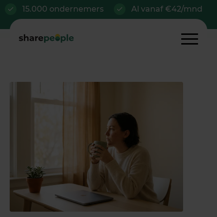
15.000 ondernemers
Al vanaf €42/mnd
Vol