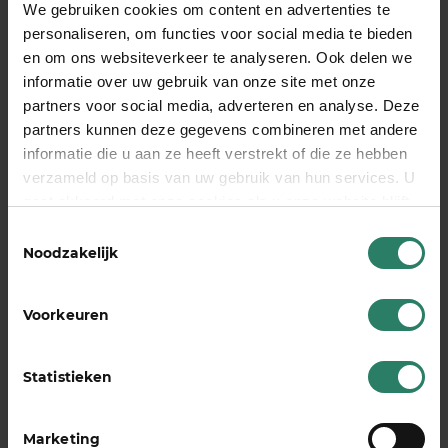
psychologen, online platforms, peer
We gebruiken cookies om content en advertenties te
supportgroepen en organisaties die zich specifiek
personaliseren, om functies voor social media te bieden
richten op zelfstandigen. Veel hulp is toegankelijk
en om ons websiteverkeer te analyseren. Ook delen we
informatie over uw gebruik van onze site met onze
via je zorgverzekering.
partners voor social media, adverteren en analyse. Deze
Je huisarts kan je doorverwijzen naar passende
partners kunnen deze gegevens combineren met andere
mentale zorg. Voor lichtere klachten biedt de
informatie die u aan ze heeft verstrekt of die ze hebben
huisarts vaak zelf al ondersteuning of verwijst naar
verzameld op basis van uw gebruik van hun services. U
een praktijkondersteuner GGZ. Voor ernstiger
gaat akkoord met onze cookies als u onze website blijft
problemen kan doorverwijzing naar een
gebruiken
Toestemmingsselectie
psycholoog of psychiater nodig zijn.
Noodzakelijk
Online platforms bieden laagdrempelige
ondersteuning. Veel zorgverzekeraars bieden
Voorkeuren
digitale coaching of online therapie. Deze opties
zijn vaak flexibel inzetbaar en passen goed bij de
werkwijze van zelfstandigen.
Statistieken
Peer supportgroepen voor ondernemers bieden
waardevolle ervaringsdeling. Andere zelfstandigen
Marketing
begrijpen de unieke uitdagingen en kunnen