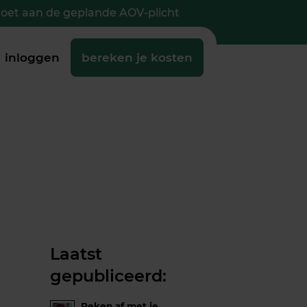
doet aan de geplande AOV-plicht
inloggen
bereken je kosten
Laatst
gepubliceerd:
Reken af met je