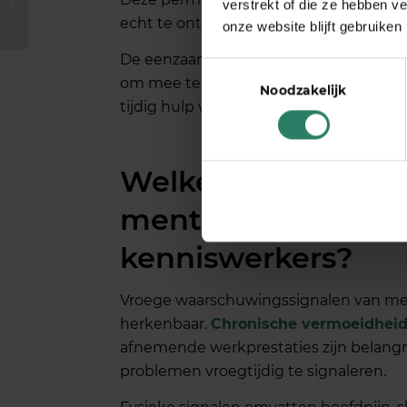
verstrekt of die ze hebben v
je productiviteit als
echt te ontspannen.
onze website blijft gebruiken
freelancer?
De eenzaamheid van het zelfstandig on
Toestemmingsselectie
om mee te sparren of zorgen mee te de
Noodzakelijk
tijdig hulp wordt gezocht.
Welke signalen wi
mentale gezondhei
kenniswerkers?
Vroege waarschuwingssignalen van men
herkenbaar.
Chronische vermoeidhei
afnemende werkprestaties zijn belangr
problemen vroegtijdig te signaleren.