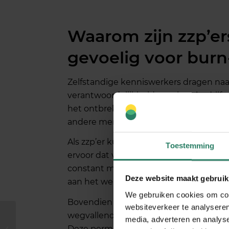
Waarom zijn zzp’er
gevoelig voor burn
Zelfstandige kenniswerkers dragen naa
verantwoordelijkheid voor hun bedrijf
het ontbreken van een vangnet bij zie
andere mentale gezondheidsprobleme
Als zzp’er kun je niet ziek zijn zonder 
Toestemming
ervoor dat veel zelfstandigen doorwerke
constant moeten netwerken, offreren en
Deze website maakt gebruik
aan het werk zelf.
We gebruiken cookies om cont
Bovendien moeten zzp’ers alle bedrijfsri
websiteverkeer te analyseren
Hoe beïnvloedt
wegvallende opdrachtgevers: elke tege
media, adverteren en analys
mentale gezondheid
Deze permanente onzekerheid houdt he