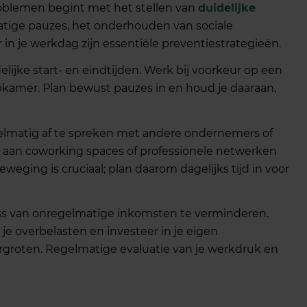
blemen begint met het stellen van
duidelijke
tige pauzes, het onderhouden van sociale
in je werkdag zijn essentiële preventiestrategieën.
ijke start- en eindtijden. Werk bij voorkeur op een
apkamer. Plan bewust pauzes in en houd je daaraan,
elmatig af te spreken met andere ondernemers of
aan coworking spaces of professionele netwerken
weging is cruciaal; plan daarom dagelijks tijd in voor
ress van onregelmatige inkomsten te verminderen.
e overbelasten en investeer in je eigen
rgroten. Regelmatige evaluatie van je werkdruk en