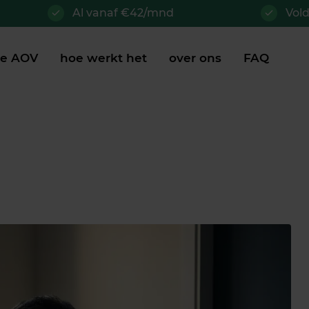
Al vanaf €42/mnd
Vol
je AOV
hoe werkt het
over ons
FAQ