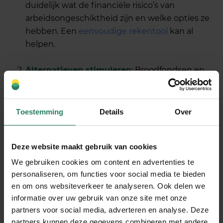
duidelijk wat de financiële risico’s van
arbeidsongeschiktheid zijn en welke opties ze
hebben. Een
eenvoudige rekentool
kan al
helpen.
Alternatieven stimuleren
: Broodfondsen en
crowdsurance zijn bewezen oplossingen. Zorg
dat deze toegankelijker worden.
Toestemming
Details
Over
Vrijwillige AOV voor startende ondernemers
aantrekkelijk maken
: Denk aan het
Deze website maakt gebruik van cookies
verlengen van de termijn van 13 naar 52 weken
voor het afsluiten van de
vrijwillige verzekering
We gebruiken cookies om content en advertenties te
via het UWV
. Dat is een laagdrempelige optie
personaliseren, om functies voor social media te bieden
en om ons websiteverkeer te analyseren. Ook delen we
die voor startende ondernemers een uitkomst
informatie over uw gebruik van onze site met onze
kan zijn.
partners voor social media, adverteren en analyse. Deze
partners kunnen deze gegevens combineren met andere