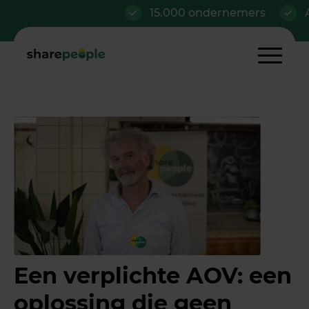
15.000 ondernemers
Al va
Een verplichte AOV: een
oplossing die geen