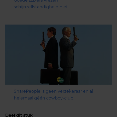
Goede zzp’ers vrezen
schijnzelfstandigheid niet
SharePeople is geen verzekeraar en al
helemaal géén cowboy-club.
Deel dit stuk