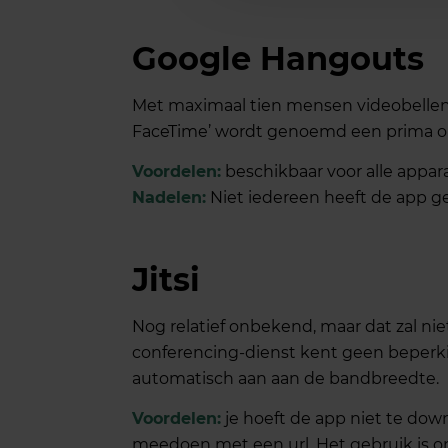
Google Hangouts
Met maximaal tien mensen videobellen?
FaceTime’ wordt genoemd een prima op
Voordelen:
beschikbaar voor alle appar
Nadelen:
Niet iedereen heeft de app ge
Jitsi
Nog relatief onbekend, maar dat zal ni
conferencing-dienst kent geen beperki
automatisch aan aan de bandbreedte.
Voordelen:
je hoeft de app niet te do
meedoen met een url. Het gebruik is o