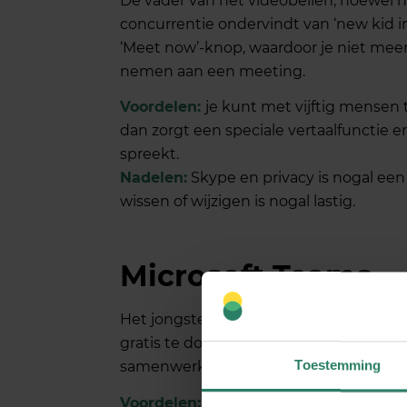
De vader van het videobellen, hoewel h
concurrentie ondervindt van ‘new kid 
‘Meet now’-knop, waardoor je niet mee
nemen aan een meeting.
Voordelen:
je kunt met vijftig mensen 
dan zorgt een speciale vertaalfunctie e
spreekt.
Nadelen:
Skype en privacy is nogal een 
wissen of wijzigen is nogal lastig.
Microsoft Teams
Het jongste troetelkind van Microsoft. Z
gratis te downloaden. Niet zo zeer be
Toestemming
samenwerktool waarvan videobellen één
Voordelen:
heel pakket aan samenwerk