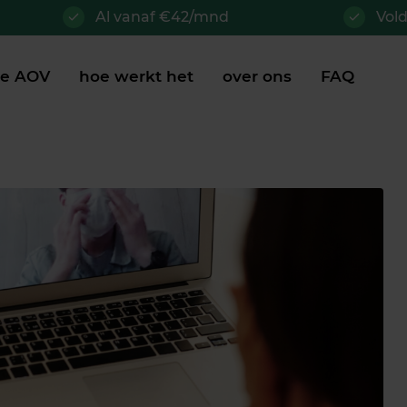
Al vanaf €42/mnd
Vol
je AOV
hoe werkt het
over ons
FAQ