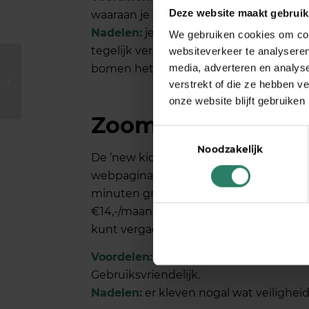
Deze website maakt gebruik
waaraan je samen kunt werken.
Nadelen:
je ziet niet meer dan vier men
We gebruiken cookies om cont
tegelijk vergaderen). De vele mogelijk
websiteverkeer te analyseren
Maak kennis met
bomen het bos niet meer ziet.
media, adverteren en analys
Sjaak Zonneveld van
verstrekt of die ze hebben v
BrightPensioen
onze website blijft gebruiken
Zoom.us
Toestemmingsselectie
Noodzakelijk
De ‘new kid in town’ die ineens door ie
webpagina woren gebruikt en als app (
minuten gratis overleg met honderd p
€14,-/maand, waarmee je vergaderinge
kunt vergaderen.
Voordelen:
laagdrempelig, je kunt van
Gebruiksvriendelijk.
Nadelen:
er kleven nogal wat veiligheid