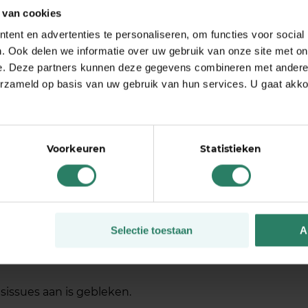
 van cookies
sen tegelijkertijd in beeld (al kun je wel met meer
ent en advertenties te personaliseren, om functies voor social
heden kunnen er ook voor zorgen dat je door de
. Ook delen we informatie over uw gebruik van onze site met on
e. Deze partners kunnen deze gegevens combineren met andere i
erzameld op basis van uw gebruik van hun services. U gaat akk
Voorkeuren
Statistieken
dereen is omarmd in tijden van corona. Kan via de
met dan wat meer mogelijkheden). Tot veertig
ersonen. Uit te breiden met een abonnement voor
n/webinars kunt opnemen en tot 24 uur non-stop
Selectie toestaan
A
af een webpagina deelnemen, zonder app.
sissues aan is gebleken.