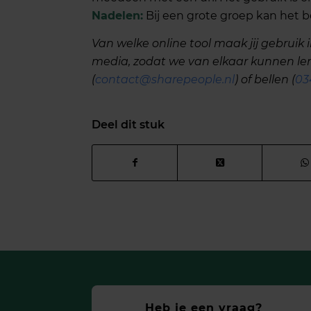
Nadelen:
Bij een grote groep kan het 
Van welke online tool maak jij gebruik 
media, zodat we van elkaar kunnen le
(
contact@sharepeople.nl
) of bellen (
03
Deel dit stuk
Heb je een vraag?