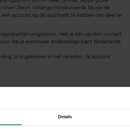
ij enigszins in onmin raakt, omdat Skype grote
in town’ Zoom. Onlangs introduceerde Skype de
r een account op de app hoeft te hebben om deel te
tegelijkertijd vergaderen. Heb je één-op-één contact,
rvoor dat je eventueel anderstalige klant Nederlands
ding, zo is gebleken in het verleden. Je account
it standaard in Office 365, maar is ook als losse app
doeld om mee te videobellen, maar meer een
Details
 van de opties is.
mogelijkheden, inclusief opslag van documenten