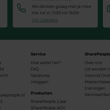
We denken graag met je mee:
ma. tot vr. 11:00 tot 16:00
030 2080802
Service
SharePeopl
e
Hoe werkt het?
Over ons
34
FAQ
Lid worden c
echt
Vacatures
Gezond On
Inloggen
Masterclasse
trainingen
Producten
Kennisartike
arepeople.nl
02
SharePeople 2 jaar
0
SharePeople AOV