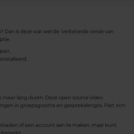
 Dan is deze wat wel de ‘verbeterde versie van
tie.
aten.
ïnstalleerd.
et meer lang duren. Deze open source video
ngen in groepsgrootte en gesprekslengte. Past zich
wnloaden of een account aan te maken, maar kunt
nbeperkt.