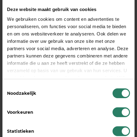
moeten leggen’. Een aov kost tussen de €432 en
Deze website maakt gebruik van cookies
€185 per jaar, weet de NRC te melden. Best veel
geld, zeker als je allebei zefstandig onderneemt.
We gebruiken cookies om content en advertenties te
personaliseren, om functies voor social media te bieden
Gelukkig kan dat ook dan anders, weten de meer
en om ons websiteverkeer te analyseren. Ook delen we
dan 1800 deelnemers aan SharePeople. Je kunt
informatie over uw gebruik van onze site met onze
ook elkaar, in een groter verband, een inkomen
partners voor social media, adverteren en analyse. Deze
geven bij arbeidsongeschiktheid. En tegelijkertijd
partners kunnen deze gegevens combineren met andere
aan je pensioen bouwen. Doe jij ook mee? Regel
informatie die u aan ze heeft verstrekt of die ze hebben
het
meteen
of lees eerst hoe Sharepeople
werkt.
verzameld op basis van uw gebruik van hun services. U
gaat akkoord met onze cookies als u onze website blijft
Het hele artikel, met drie interviews, staat in
de
gebruiken
Toestemmingsselectie
NRC van zaterdag 16 november 2019
.
Noodzakelijk
Deel dit stuk
Voorkeuren
Statistieken