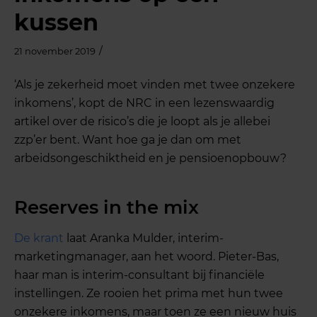
kussen
/
21 november 2019
‘Als je zekerheid moet vinden met twee onzekere
inkomens’, kopt de NRC in een lezenswaardig
artikel over de risico’s die je loopt als je allebei
zzp’er bent. Want hoe ga je dan om met
arbeidsongeschiktheid en je pensioenopbouw?
Reserves in the mix
De krant
laat Aranka Mulder, interim-
marketingmanager, aan het woord. Pieter-Bas,
haar man is interim-consultant bij financiële
instellingen. Ze rooien het prima met hun twee
onzekere inkomens, maar toen ze een nieuw huis