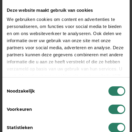
Schrijven voor SharePeople is voor mij even in een
andere wereld stappen. Zeker de afgelopen 11
Deze website maakt gebruik van cookies
weken, maar ook nu ons leven weer open gaat,
We gebruiken cookies om content en advertenties te
doe ik dat met veel plezier en inspiratie. En
personaliseren, om functies voor social media te bieden
hopelijk geef ik daar een sprankje van door aan
en om ons websiteverkeer te analyseren. Ook delen we
jullie.
informatie over uw gebruik van onze site met onze
partners voor social media, adverteren en analyse. Deze
Silvie Warmerdam en Veronique Werz runnen
partners kunnen deze gegevens combineren met andere
samen het communicatiebureau
PickOurBrain.
informatie die u aan ze heeft verstrekt of die ze hebben
Voor SharePeople regelen ze de contentstrategie.
verzameld op basis van uw gebruik van hun services. U
Silvie blogt regelmatig over haar leven als
gaat akkoord met onze cookies als u onze website blijft
moeder van een gehandicapt kind op de
gebruiken
Toestemmingsselectie
Facebookpagina Wat Niemand Weet
.
Noodzakelijk
Deel dit stuk
Voorkeuren
Statistieken