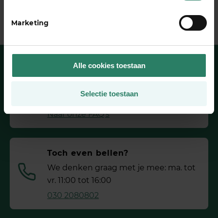
Marketing
Alle cookies toestaan
Heb je een vraag?
Selectie toestaan
Wij hebben het antwoord
Naar onze FAQ’s
Toch even bellen?
We denken graag met je mee: ma. tot
vr. 11:00 tot 16:00
030 2080802