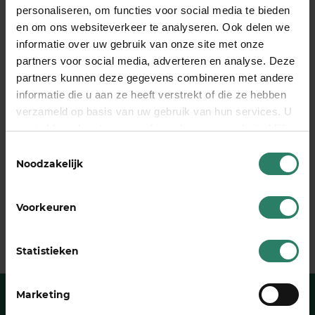
personaliseren, om functies voor social media te bieden
We zullen het samen moeten doen, ook in deze
en om ons websiteverkeer te analyseren. Ook delen we
tijden. Hou daarom de site en social media van
informatie over uw gebruik van onze site met onze
SharePeople
in de gaten. We houden je niet alleen
partners voor social media, adverteren en analyse. Deze
up-to-date wat betreft de noodmaatregelen die
partners kunnen deze gegevens combineren met andere
het kabinet neemt, we hebben binnenkort ook
informatie die u aan ze heeft verstrekt of die ze hebben
vacatures (!).
verzameld op basis van uw gebruik van hun services. U
gaat akkoord met onze cookies als u onze website blijft
gebruiken
Toestemmingsselectie
Deel dit stuk
Noodzakelijk
Voorkeuren
Statistieken
Marketing