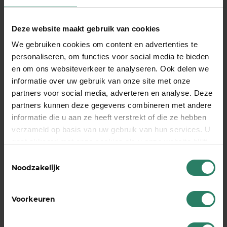
één druk op de knop foto’s te resizen zodat ze
voor verschillende social media-kanalen kunnen
Deze website maakt gebruik van cookies
worden gebruikt. Vooral handig als je in je posts
veel gebruik maakt van foto’s. Canva is gratis,
We gebruiken cookies om content en advertenties te
Canva Pro kost € 8,99 per maand.
personaliseren, om functies voor social media te bieden
en om ons websiteverkeer te analyseren. Ook delen we
Welke tool helpt jou om je socialmedia-leven
informatie over uw gebruik van onze site met onze
behapbaar en leuk te houden? Laat het ons weten
partners voor social media, adverteren en analyse. Deze
via onze social media ;)
partners kunnen deze gegevens combineren met andere
informatie die u aan ze heeft verstrekt of die ze hebben
SharePeople maakt het leven van de zelfstandig
verzameld op basis van uw gebruik van hun services. U
ondernemer graag simpel. Niet alleen met deze
gaat akkoord met onze cookies als u onze website blijft
social media-tips, maar ook met een alternatief
gebruiken
Toestemmingsselectie
voor een arbeidsongeschiktheidsverzekering
die
Noodzakelijk
je in 3 stappen regelt
!
Voorkeuren
Deel dit stuk