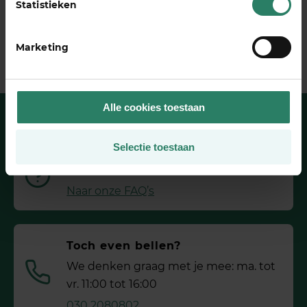
Statistieken
Marketing
Alle cookies toestaan
Selectie toestaan
Heb je een vraag?
Wij hebben het antwoord
Naar onze FAQ’s
Toch even bellen?
We denken graag met je mee: ma. tot
vr. 11:00 tot 16:00
030 2080802