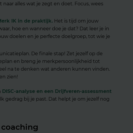
t
naar alles wat je zegt en doet.
Focus
, wees
rk IK in de praktijk.
He
t
is
tijd om jouw
waar, hoe en wanneer doe je dat? Dat leer je in
jouw
doelen en je
perfecte doelgroep, tot wie je
nicatieplan.
De finale stap! Zet jezelf op de
e
plan
en breng je merkpersoonlijkheid tot
eel
na te denken wat anderen kunnen vinden.
ten zien!
n
DISC-analyse en een Drijfveren-assessment
k gedrag bij je past. Dat helpt je om jezelf nog
e coaching