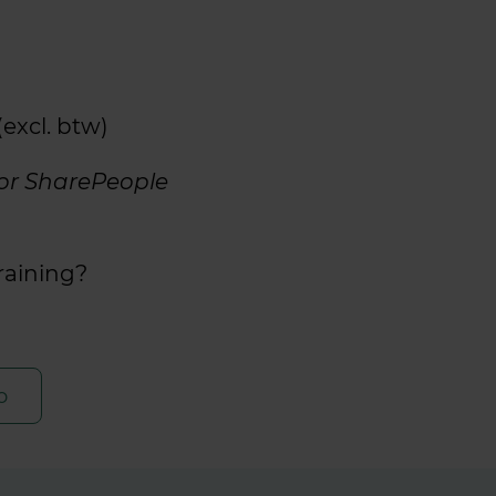
excl. btw)
oor SharePeople
raining?
o