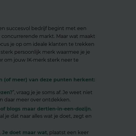
een succesvol bedrijf begint met een
een concurrerende markt. Maar wat maakt
ocus je op om ideale klanten te trekken
en sterk persoonlijk merk waarmee je je
oor om jouw IK-merk sterk neer te
één (of meer) van deze punten herkent:
ezen?
”, vraag je je soms af. Je weet niet
en daar meer over ontdekken.
of blogs maar dertien-in-een-dozijn
.
je dat naar alles wat je doet, zegt en
.
Je doet maar wat
, plaatst een keer