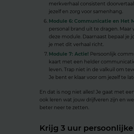
merkverhaal consistent
doorvertaal
jezelf en zorg voor samenhang.
Module 6:
Communicatie en Het Me
personal brand uit te dragen. Maar 
deze module.
Daarnaast bepaal je 
je met dit verhaal richt.
Module 7: Actie!
Persoonlijk commu
kaart met een helder
communicati
leven
.
Trap niet in de valkuil om
tev
Je bent
er
klaar
voor
om
jezelf te la
En dat is nog niet alles! Je gaat met ee
ook leren wat jouw drijfveren zijn en wel
beter neer te zetten.
Krijg 3 uur persoonlijk