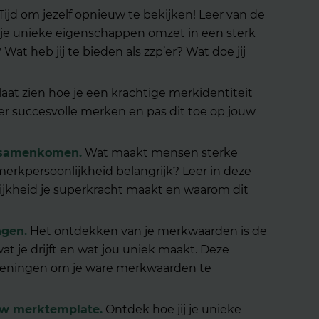
Tijd om jezelf opnieuw te bekijken! Leer van de
j
e
unieke eigenschappen omzet in een sterk
Wat heb jij te bieden als zzp’er? Wat doe jij
aat zien hoe je een krachtige merkidentiteit
 succesvolle merken en pas dit toe op jouw
k samenkomen
.
Wat maakt mensen sterke
erkpersoonlijkheid belangrijk? Leer
in deze
jkheid j
e
superkracht
maakt
en waarom dit
ngen.
Het ontdekken van je merkwaarden
is de
at j
e
drijft en wat jou uniek maakt. Deze
efeningen om je ware merkwaarden te
ouw merktemplate.
Ontdek hoe jij je
unieke