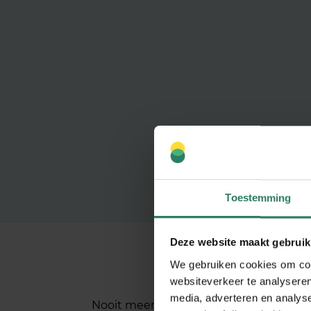
Toestemming
Deze website maakt gebruik
Klaa
We gebruiken cookies om cont
websiteverkeer te analyseren
media, adverteren en analys
Nooit meer schieten met hagel? Wel ex