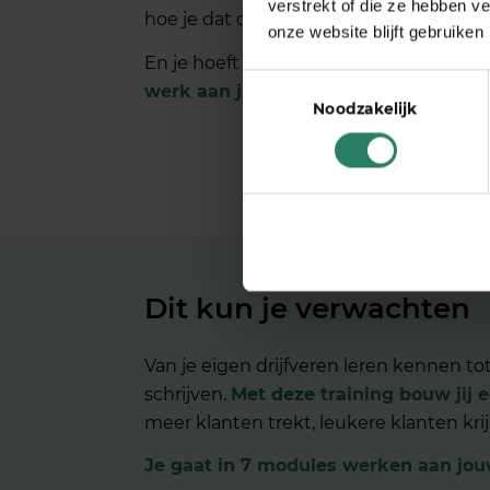
verstrekt of die ze hebben v
hoe je dat doet.
In inspirerende modul
onze website blijft gebruiken
En je hoeft het niet alleen te doen! E
Toestemmingsselectie
werk aan jouw merk.
Daar pluk je je 
Noodzakelijk
Dit kun je verwachten
Van je eigen drijfveren leren kennen to
schrijven.
Met deze training bouw jij 
meer klanten trekt, leukere klanten kri
Je gaat in 7 modules werken aan jou