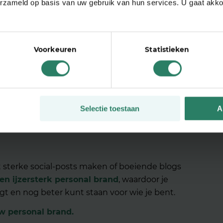
erzameld op basis van uw gebruik van hun services. U gaat akk
es en met veel praktische oefeningen ga je jouw per
en ervaren branding-coach helpt je om jouw persoonlijke
hele ondernemerscarrière de vruchten van.
Voorkeuren
Statistieken
Schrijf je in
Selectie toestaan
A
t sterke social-posts maken of boeiende blogs
een ijzersterk personal brand
, waardoor je
jgt en nog beter kunt staan voor wie je bent.
w personal brand.