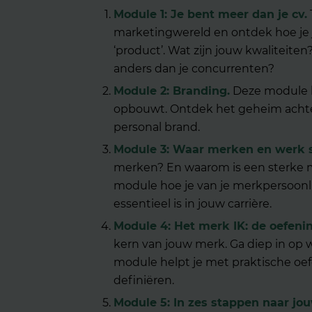
Module 1: Je bent meer dan je cv.
marketingwereld en
ontdek hoe je 
‘product’.
Wat zijn jouw kwaliteiten? 
anders dan je concurrenten?
Module 2: Branding
.
Deze module l
opbouwt. Ontdek het geheim achter
personal brand.
Module 3: Waar merken en wer
merken? En waarom is een sterke m
module
hoe j
e van je
merkpersoonli
essentieel is in jouw carrière.
Module 4: Het merk IK: de oefeni
kern van jouw merk. Ga diep in op w
module helpt je met praktische o
definiëren.
Module 5: In zes stappen naar j