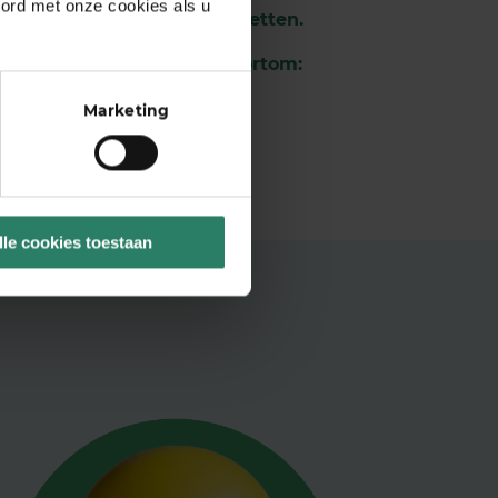
oord met onze cookies als u
sonal brand krachtig neerzetten.
 merk verder te finetunen.
Kortom:
Marketing
lle cookies toestaan