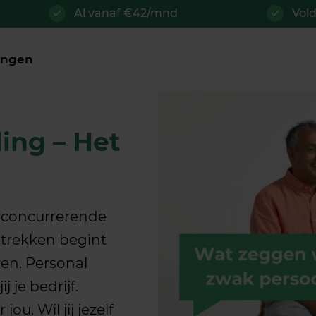
Al vanaf €42/mnd
Vol
ningen
ing – Het
n concurrerende
ntrekken begint
ren. Personal
j je bedrijf.
ou. Wil jij jezelf