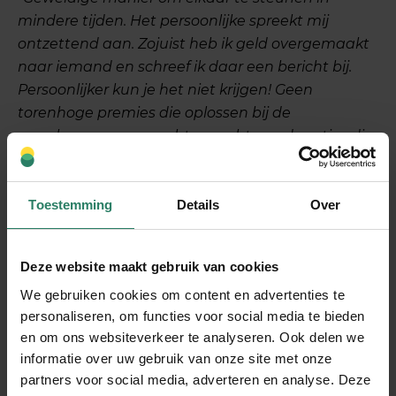
mindere tijden. Het persoonlijke spreekt mij
ontzettend aan. Zojuist heb ik geld overgemaakt
naar iemand en schreef ik daar een bericht bij.
Persoonlijker kun je het niet krijgen! Geen
torenhoge premies die oplossen bij de
verzekeraar, maar rechtoe-rechtaan donaties die
precies dáár terechtkomen waar ze horen. Ik ben
fan!”
Toestemming
Details
Over
In
Trustpilot
scoren we hoog: 4,7 sterren van de 5
sterren.
Deze website maakt gebruik van cookies
” Ik hoef even geen donaties, ik
We gebruiken cookies om content en advertenties te
wil niet teren op al die
personaliseren, om functies voor social media te bieden
en om ons websiteverkeer te analyseren. Ook delen we
ondernemers die het nu zwaar
informatie over uw gebruik van onze site met onze
hebben..”
partners voor social media, adverteren en analyse. Deze