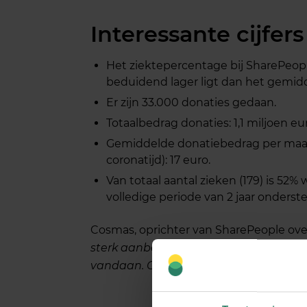
Interessante cijfers 
Het ziektepercentage bij SharePeopl
beduidend lager ligt dan het gemidd
Er zijn 33.000 donaties gedaan.
Totaalbedrag donaties: 1,1 miljoen eu
Gemiddelde donatiebedrag per maan
coronatijd): 17 euro.
Van totaal aantal zieken (179) is 52%
volledige periode van 2 jaar onders
Cosmas, oprichter van SharePeople over
sterk aanbevelen bij andere zzp’ers. D
vandaan. Ook in
Trustpilot
scoren we ho