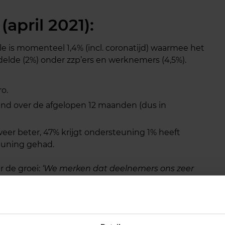
(april 2021):
e is momenteel 1,4% (incl. coronatijd) waarmee het
elde (2%) onder zzp’ers en werknemers (4,5%).
ro.
d over de afgelopen 12 maanden (dus in
 weer beter, 47% krijgt ondersteuning 1% heeft
teuning gehad.
 de groei:
‘We merken dat deelnemers ons zeer
aar komt een belangrijk deel van onze groei
og: 4,8 sterren van de 5.
‘