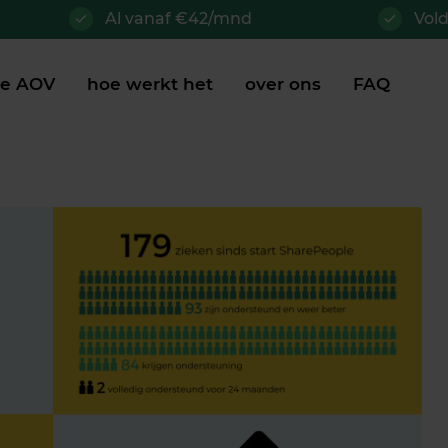
Al vanaf €42/mnd
Vol
je AOV
hoe werkt het
over ons
FAQ