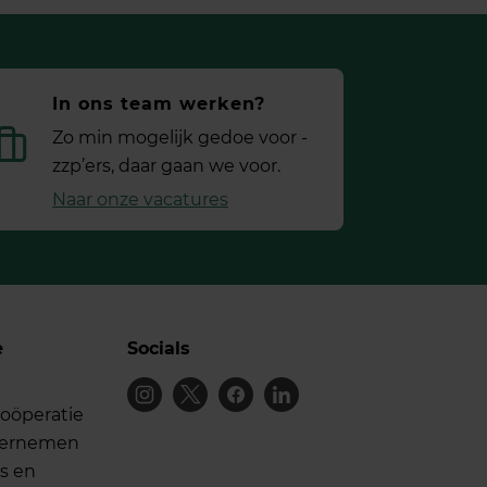
In ons team werken?
Zo min mogelijk gedoe voor ­
zzp’ers, daar gaan we voor.
Naar onze vacatures
e
Socials
oöperatie
dernemen
s en