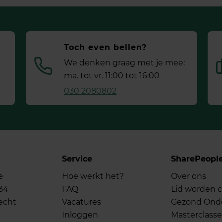
Toch even bellen?
We denken graag met je mee:
ma. tot vr. 11:00 tot 16:00
030 2080802
Service
SharePeopl
e
Hoe werkt het?
Over ons
34
FAQ
Lid worden c
echt
Vacatures
Gezond On
Inloggen
Masterclasse