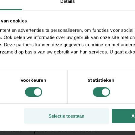
Details
den
ikte bestaat uit donaties van andere deelnemers die
 van cookies
de zieke deelnemer overmaken. Dat gebeurt met één
ent en advertenties te personaliseren, om functies voor social
 gedeeld. Het algoritme selecteert tussen de 40 en
. Ook delen we informatie over uw gebruik van onze site met on
e te doen aan één zieke. Er zit geen marge tussen
e. Deze partners kunnen deze gegevens combineren met andere i
daarom is
SharePeople
zoveel goedkoper dan een
erzameld op basis van uw gebruik van hun services. U gaat akk
rs dat er vaak opbeurende woorden bij donaties
nd ik dat. Het laat het echte solidariteitsgevoel
Voorkeuren
Statistieken
er met tranen in mijn
Selectie toestaan
A
ve en opbeurende