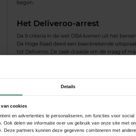
begon.
Het Deliveroo-arrest
De 9 criteria in de wet DBA komen uit het beroe
De Hoge Raad deed een baanbrekende uitspraak 
tot Deliveroo. De zaak draaide om de vraag of ma
werknemers waren of zelfstandigen. De Hoge Raad
kantonrechter, geconcludeerd dat er sprake was
arrest werd zo belangrijk omdat de Hoge Raad voor
formuleerde die nu leidend zijn voor alle andere 
Details
Hoe werkt de DBA?
 van cookies
De wet kijkt dus naar 9 criteria die samen bepalen
ent en advertenties te personaliseren, om functies voor social
schijnzelfstandig. Deze criteria moeten “holistis
. Ook delen we informatie over uw gebruik van onze site met on
criteria door elkaar, en niemand weet precies ho
e. Deze partners kunnen deze gegevens combineren met andere i