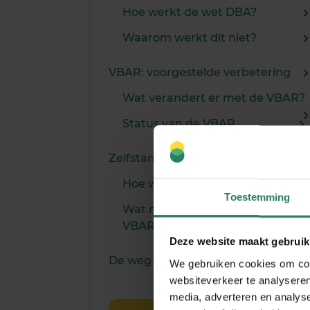
Hoe werkt de wet DBA?
Waarom werkt dit niet?
VBAR: voorgestelde verbetering
Wat verandert er met de VBAR?
Status van de VBAR
Zelfstandigenwet: het alternatief
Hoe werkt de Zelfstandigenwet?
Toestemming
Wat maakt het anders dan de
VBAR?
Deze website maakt gebruik
De weg vooruit voor ondernemers
We gebruiken cookies om cont
websiteverkeer te analyseren
media, adverteren en analys