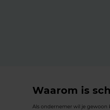
rondom schijnzelfstandigh
opdrachtgevers.
Laatst bijgewerkt: 30 juli 
Waarom is sch
Als ondernemer wil je gewoon 