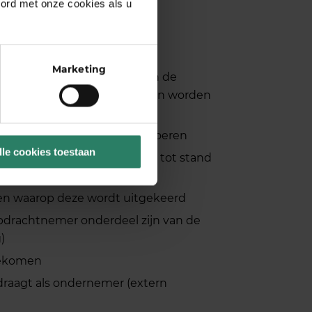
oord met onze cookies als u
n worden bepaald
Marketing
e werkzaamheden verricht in de
ene voor wie de werkzaamheden worden
het werk persoonlijk uit te voeren
lle cookies toestaan
 de verhouding van partijen tot stand
en waarop deze wordt uitgekeerd
drachtnemer onderdeel zijn van de
)
gekomen
draagt als ondernemer (extern