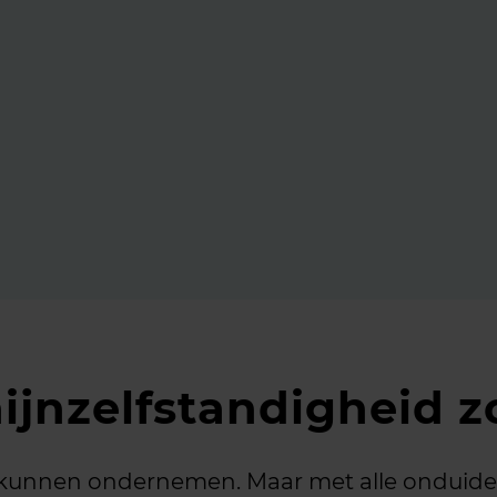
eid voor zzp’ers én
2025
ijnzelfstandigheid 
kunnen ondernemen. Maar met alle onduidel