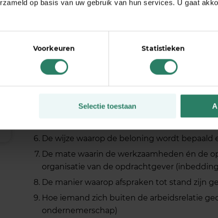
De 9 criteria zijn:
erzameld op basis van uw gebruik van hun services. U gaat akk
De aard en duur van de werkzaamheden
De manier waarop het werk en de werktijde
Voorkeuren
Statistieken
De inbedding van het werk en degene die d
organisatie en de bedrijfsvoering van deg
verricht
Het al dan niet bestaan van een verplichting 
Selectie toestaan
A
De wijze waarop de contractuele regeling van
is gekomen
De wijze waarop de beloning wordt bepaald 
De mate waarin de werkzaamheden én de op
organisatie van de opdrachtgever (inbedding
De manier waarop afspraken tot stand zijn 
Hoe iemand zich buiten de arbeidsrelatie ge
ondernemerschap)