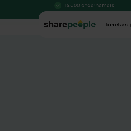
15.000 ondernemers
bereken 
Schijnzelfstan
zijn de nieuwe
We leggen je uit hoe het 