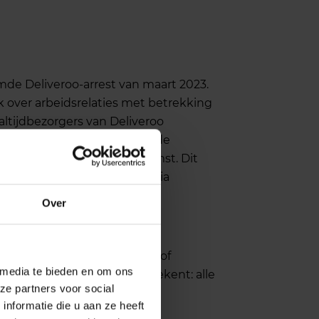
mde Deliveroo-arrest van maart 2023.
over arbeidsrelaties met betrekking
altijdbezorgers van Deliveroo
 heeft, net als het Hof en de
 van een arbeidsovereenkomst. Dit
 het eerst duidelijke criteria
zaken.
Over
 of je echt zelfstandig bent of
 media te bieden en om ons
ch” bekeken worden. Dat betekent: alle
ze partners voor social
e zwaar elk criterium weegt.
nformatie die u aan ze heeft