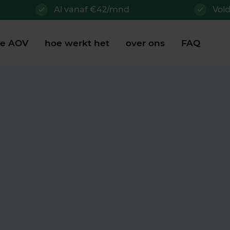
Al vanaf €42/mnd
Vol
je AOV
hoe werkt het
over ons
FAQ
digheid: wat
 regels?
zit met de wetgeving