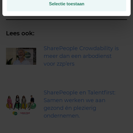
naar ‘gezondheid’, we zijn ervan overtuigd dat de
Selectie toestaan
ondernemerskant minstens zo belangrijk is.
Lees ook:
SharePeople Crowdability is
meer dan een arbodienst
voor zzp’ers
SharePeople en Talentfirst:
Samen werken we aan
gezond én plezierig
ondernemen.