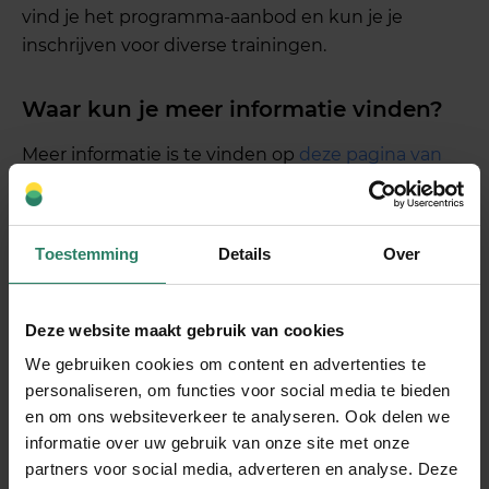
vind je het programma-aanbod en kun je je
inschrijven voor diverse trainingen.
Waar kun je meer informatie vinden?
Meer informatie is te vinden op
deze pagina van
SharePeople
. Daarnaast vind je op onze
Gezond
ondernemen
pagina al het aanbod met een
overzicht van alle aankomende FiveSteps-sessies.
Toestemming
Details
Over
Houd deze pagina dus in de gaten voor actuele
trainingen.
Deze website maakt gebruik van cookies
Tot slot, waarom zou je SharePeople
We gebruiken cookies om content en advertenties te
deelnemers aanraden om deel te
personaliseren, om functies voor social media te bieden
en om ons websiteverkeer te analyseren. Ook delen we
nemen aan de trainingen?
informatie over uw gebruik van onze site met onze
partners voor social media, adverteren en analyse. Deze
Als ondernemer heb je veel ballen in de lucht te