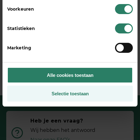
van eenzelfde baan voor het leven, maar zekerheid
Voorkeuren
van inkomen en leuk werk. Want dat zijn toch
echt twee verschillende dingen.’
Statistieken
Deel dit stuk
Marketing
Alle cookies toestaan
Selectie toestaan
Heb je een vraag?
Wij hebben het antwoord
Naar onze FAQ’s