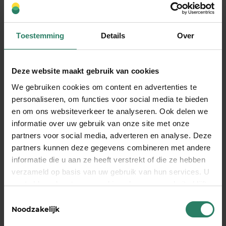
Wat kunnen de SharePeople-
deelnemers doen?
Toestemming
Details
Over
Roos: ‘Kijk, als we kunnen zeggen ‘dit willen de
modern werkenden wel’ en ‘dit willen ze niet’,
Deze website maakt gebruik van cookies
worden we steeds vaker serieus genomen in Den
We gebruiken cookies om content en advertenties te
Haag. Om goed zicht te houden om wat onze
personaliseren, om functies voor social media te bieden
achterban wil en vindt, hebben we ‘
Jouw Stem’
en om ons websiteverkeer te analyseren. Ook delen we
ontwikkeld. Een online vragenlijst die iedere
informatie over uw gebruik van onze site met onze
modern werkende gratis kan invullen.
partners voor social media, adverteren en analyse. Deze
Deelnemers aan de Werkvereniging (
voor €30 per
partners kunnen deze gegevens combineren met andere
jaar
ben je dat al) kunnen ook vragen stellen.
informatie die u aan ze heeft verstrekt of die ze hebben
Ik zou alle SharePeople-deelnemers willen
verzameld op basis van uw gebruik van hun services. U
oproepen om zich in ieder geval aan te melden
gaat akkoord met onze cookies als u onze website blijft
voor Jouw Stem, zodat we steeds beter beslagen
gebruiken
Toestemmingsselectie
te ijs komen in Den Haag. En kunnen blijven
Noodzakelijk
zeggen: Mensen willen niet zozeer de zekerheid