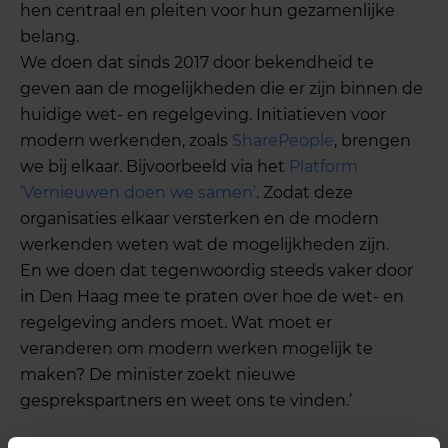
hen centraal en pleiten voor hun gezamenlijke
belang.
We doen dat sinds 2017 door bekendheid te
geven aan de mogelijkheden die er zijn binnen de
huidige wet- en regelgeving. Initiatieven voor
modern werkenden, zoals
SharePeople
, brengen
we bij elkaar. Bijvoorbeeld via het
Platform
‘Vernieuwen doen we samen’
. Zodat deze
organisaties elkaar versterken en de modern
werkenden weten wat de mogelijkheden zijn.
En we doen dat tegenwoordig steeds vaker door
in Den Haag mee te praten over hoe de wet- en
regelgeving anders moet. Wat moet er
veranderen om modern werken mogelijk te
maken? De minister zoekt nieuwe
gesprekspartners en weet ons te vinden.’