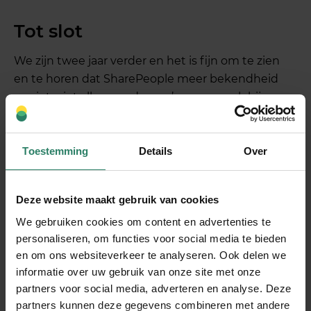
Tot slot
We zijn twee jaar verder en het is fijn om te zien
en te horen dat SharePeople meer bekendheid
geniet, niet alleen onder zzp’ers maar ook bij
verzekeringsadviseurs. Door de veranderingen in
het overheidsbeleid is het een mooie uitdaging
om de voordelen van SharePeople de komende
Toestemming
Details
Over
jaren op de kaart te zetten.
Lees
hier
ons antwoord op het voorstel van
Deze website maakt gebruik van cookies
werkgevers en werknemers om zelfstandige
We gebruiken cookies om content en advertenties te
ondernemers vanaf 2024 te verplichten tot een
personaliseren, om functies voor social media te bieden
AOV.
en om ons websiteverkeer te analyseren. Ook delen we
informatie over uw gebruik van onze site met onze
partners voor social media, adverteren en analyse. Deze
Deel dit stuk
partners kunnen deze gegevens combineren met andere