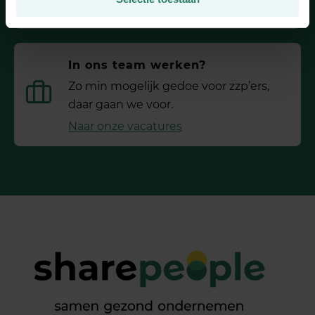
030 2080802
In ons team werken?
Zo min mogelijk gedoe voor ­zzp’ers,
daar gaan we voor.
Naar onze vacatures