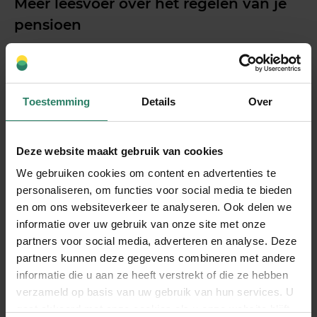
Meer leesvoer over het regelen van je
pensioen
Help, er gaat iets veranderen met ons
pensioen! Of toch niet?
Moet je als startende ondernemer direct alles
Toestemming
Details
Over
geregeld hebben?
Zelf aan het stuur zitten richting een goed
pensioen
Deze website maakt gebruik van cookies
We gebruiken cookies om content en advertenties te
personaliseren, om functies voor social media te bieden
Deel dit stuk
en om ons websiteverkeer te analyseren. Ook delen we
informatie over uw gebruik van onze site met onze
partners voor social media, adverteren en analyse. Deze
partners kunnen deze gegevens combineren met andere
informatie die u aan ze heeft verstrekt of die ze hebben
verzameld op basis van uw gebruik van hun services. U
gaat akkoord met onze cookies als u onze website blijft