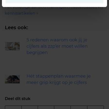
voor een stabiel bedrijf dat kan groeien.
Bekijk hier
het volledige aanbod trainingen, masterclasses en
kennisartikelen >
Lees ook:
5 redenen waarom ook jij je
cijfers als zzp’er moet willen
begrijpen
Hét stappenplan waarmee je
meer grip krijgt op je cijfers
Deel dit stuk