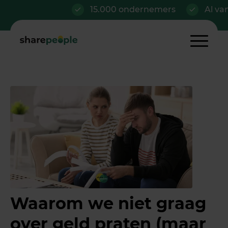
15.000 ondernemers
Al vanaf 
Waarom we niet graag
over geld praten (maar