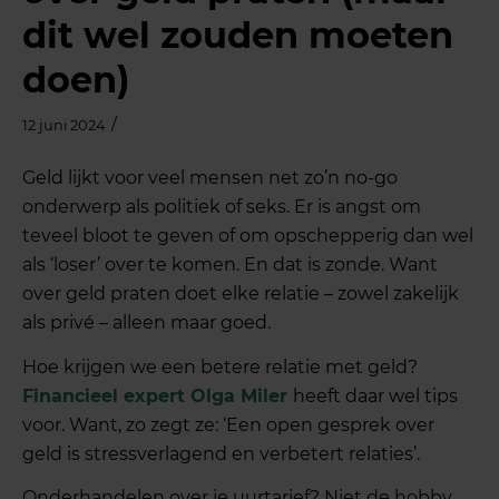
dit wel zouden moeten
doen)
/
12 juni 2024
Geld lijkt voor veel mensen net zo’n no-go
onderwerp als politiek of seks. Er is angst om
teveel bloot te geven of om opschepperig dan wel
als ‘loser’ over te komen. En dat is zonde. Want
over geld praten doet elke relatie – zowel zakelijk
als privé – alleen maar goed.
Hoe krijgen we een betere relatie met geld?
Financieel expert Olga Miler
heeft daar wel tips
voor. Want, zo zegt ze: ‘Een open gesprek over
geld is stressverlagend en verbetert relaties’.
Onderhandelen over je uurtarief? Niet de hobby