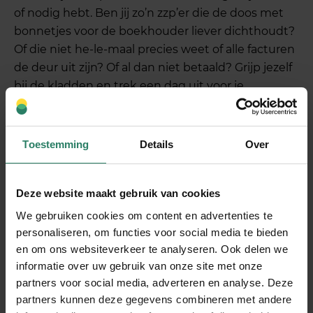
of nodig hebt. Ben jij zo’n zzp’er die de doos met
bonnetjes voor de boekhouder liever dichthoudt?
Of die niet he-le-maal precies weet of alle facturen
de deur uit zijn? Of al dan niet betaald? Grijp jezelf
bij de kladden en trek een dag uit voor je
administratie. Deze
online training ‘
Geldstress:
meer regie op je geld
‘
kan een stok achter de deur
zijn. Het idee alleen dat je weer overzicht hebt,
Toestemming
Details
Over
ongeacht de uitkomst, haalt een rotsblok van je
schouders.
Deze website maakt gebruik van cookies
Wil jij als zzp’er of ondernemer meer financiële
We gebruiken cookies om content en advertenties te
rust? Ga dan voor onze slimme AOV oplossing. Bij
personaliseren, om functies voor social media te bieden
SharePeople verzeker je jezelf van een inkomen:
en om ons websiteverkeer te analyseren. Ook delen we
zo min mogelijk via de verzekering – zo veel
informatie over uw gebruik van onze site met onze
mogelijk via donaties. Da’s efficiënter, voordeliger
partners voor social media, adverteren en analyse. Deze
en socialer
.
partners kunnen deze gegevens combineren met andere